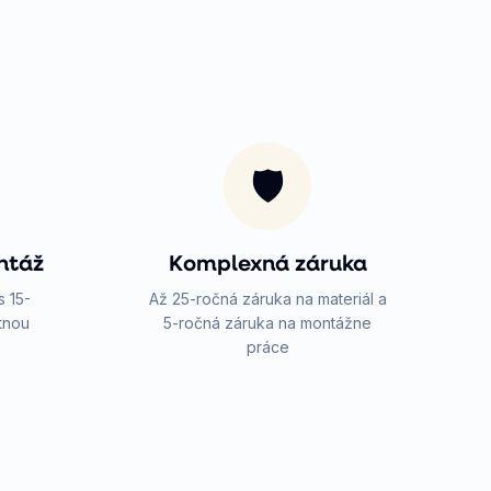
🛡️
ntáž
Komplexná záruka
s 15-
Až 25-ročná záruka na materiál a
tnou
5-ročná záruka na montážne
práce