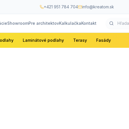
+421 951 784 704
info@kreatom.sk
ácie
Showroom
Pre architektov
Kalkulačka
Kontakt
odlahy
Laminátové podlahy
Terasy
Fasády