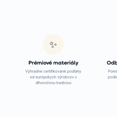
✨
Prémiové materiály
Odb
Výhradne certifikované podlahy
Pomô
od európskych výrobcov s
podla
dlhoročnou tradíciou