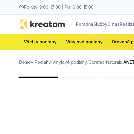
Po-Štv: 9:00-17:00 | Pia: 9:00-15:00
Poradňa
Služby
O nás
Realiz
Všetky podlahy
Vinylové podlahy
Drevené p
Domov
/
Podlahy
/
Vinylové podlahy
/
Coretec
/
Naturals
/
ANE