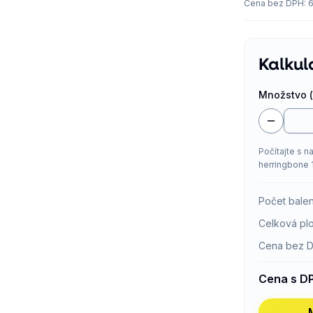
Cena bez DPH
:
6
Kalkul
Množstvo (
Počítajte s n
herringbone 
Počet balen
Celková pl
Cena bez 
Cena s D