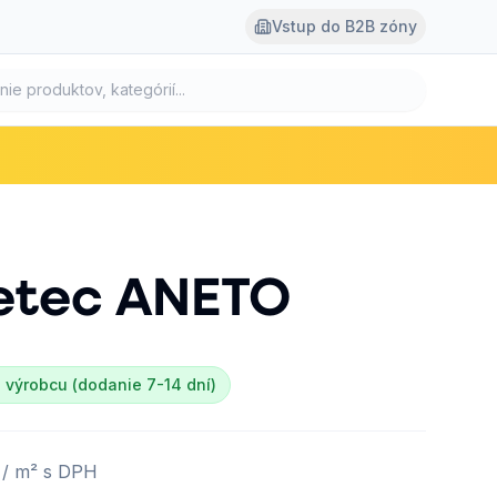
Vstup do B2B zóny
etec
ANETO
 výrobcu (dodanie 7-14 dní)
€
/ m² s DPH