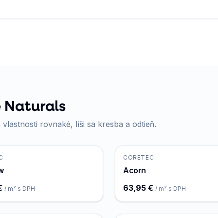
 Naturals
 vlastnosti rovnaké, líši sa kresba a odtieň.
C
CORETEC
w
Acorn
€
63,95 €
/ m² s DPH
/ m² s DPH