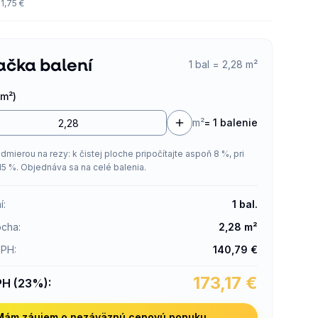
1,75 €
ačka balení
1 bal = 2,28 m²
m²)
m²
=
1 balenie
admierou na rezy: k čistej ploche pripočítajte aspoň 8 %, pri
15 %. Objednáva sa na celé balenia.
í
:
1
bal.
ocha
:
2,28
m²
DPH
:
140,79
€
173,17
€
PH (23%)
:
Mám záujem o nezáväznú cenovú ponuku