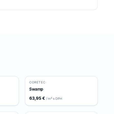
CORETEC
Swamp
63,95 €
/ m² s DPH