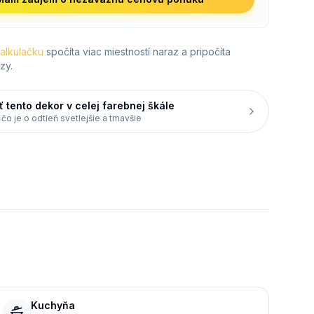
kalkulačku
spočíta viac miestností naraz a pripočíta
zy.
ť tento dekor v celej farebnej škále
 čo je o odtieň svetlejšie a tmavšie
Kuchyňa