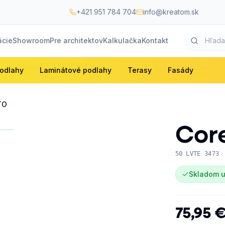
+421 951 784 704
info@kreatom.sk
ácie
Showroom
Pre architektov
Kalkulačka
Kontakt
odlahy
Laminátové podlahy
Terasy
Fasády
TO
Cor
50 LVTE 3473
Skladom u
75,95 