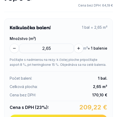
Cena bez DPH
:
64,19 €
Kalkulačka balení
1 bal = 2,65 m²
Množstvo (m²)
m²
=
1 balenie
Počítajte s nadmierou na rezy: k čistej ploche pripočítajte
aspoň 8 %, pri herringbone 15 %. Objednáva sa na celé balenia.
Počet balení
:
1
bal.
Celková plocha
:
2,65
m²
Cena bez DPH
:
170,10
€
209,22
€
Cena s DPH (23%)
: