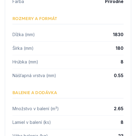
Farba
Prírodné
ROZMERY A FORMÁT
Dĺžka (mm)
1830
Šírka (mm)
180
Hrúbka (mm)
8
Nášľapná vrstva (mm)
0.55
BALENIE A DODÁVKA
Množstvo v balení (m²)
2.65
Lamiel v balení (ks)
8
Váha balenia (kg)
23