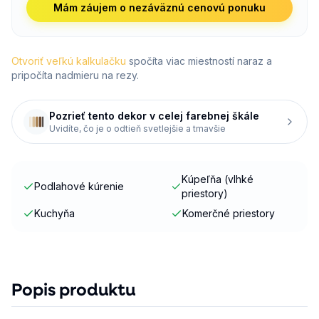
Mám záujem o nezáväznú cenovú ponuku
Otvoriť veľkú kalkulačku
spočíta viac miestností naraz a
pripočíta nadmieru na rezy.
Pozrieť tento dekor v celej farebnej škále
Uvidíte, čo je o odtieň svetlejšie a tmavšie
Kúpeľňa (vlhké
Podlahové kúrenie
priestory)
Kuchyňa
Komerčné priestory
Popis produktu