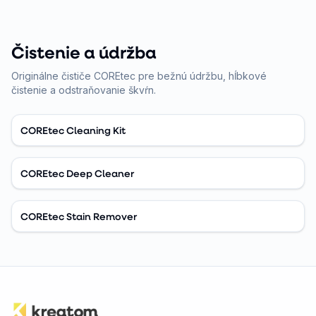
Čistenie a údržba
Originálne čističe COREtec pre bežnú údržbu, hĺbkové
čistenie a odstraňovanie škvŕn.
COREtec Cleaning Kit
COREtec Deep Cleaner
COREtec Stain Remover