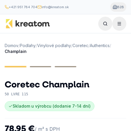
+421 951 784 704
info@kreatom.sk
B2B
Domov
/
Podlahy
/
Vinylové podlahy
/
Coretec
/
Authentics
/
Champlain
Coretec
Champlain
50 LVRE 115
Skladom u výrobcu (dodanie 7-14 dní)
78,95 €
/ m² s DPH