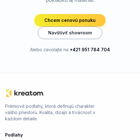
pokládku aj materiál.
Chcem cenovú ponuku
Navštíviť showroom
Alebo zavolajte na
+421 951 784 704
Prémiové podlahy, ktoré definujú charakter
vášho priestoru. Kvalita, dizajn a trvácnosť v
každom detaile.
Podlahy