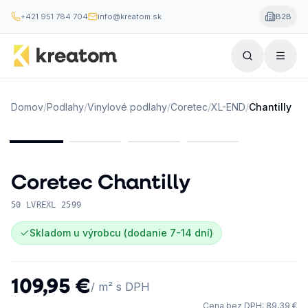
+421 951 784 704
info@kreatom.sk
B2B
Domov
/
Podlahy
/
Vinylové podlahy
/
Coretec
/
XL-END
/
Chantilly
Coretec
Chantilly
50 LVREXL 2599
Skladom u výrobcu (dodanie 7-14 dní)
109,95 €
/ m² s DPH
Cena bez DPH
:
89,39 €