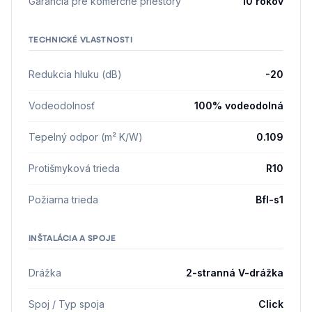
Garancia pre komerčné priestory
10 rokov
TECHNICKÉ VLASTNOSTI
Redukcia hluku (dB)
-20
Vodeodolnosť
100% vodeodolná
Tepelný odpor (m² K/W)
0.109
Protišmyková trieda
R10
Požiarna trieda
Bfl-s1
INŠTALÁCIA A SPOJE
Drážka
2-stranná V-drážka
Spoj / Typ spoja
Click