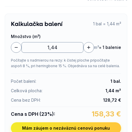
Kalkulačka balení
1 bal = 1,44 m²
Množstvo (m²)
m²
=
1 balenie
Počítajte s nadmierou na rezy: k čistej ploche pripočítajte
aspoň 8 %, pri herringbone 15 %. Objednáva sa na celé balenia.
Počet balení
:
1
bal.
Celková plocha
:
1,44
m²
Cena bez DPH
:
128,72
€
158,33
€
Cena s DPH (23%)
:
Mám záujem o nezáväznú cenovú ponuku