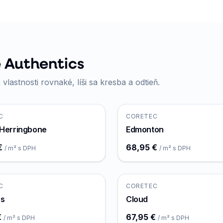
e Authentics
 vlastnosti rovnaké, líši sa kresba a odtieň.
C
CORETEC
 Herringbone
Edmonton
€
68,95 €
/ m² s DPH
/ m² s DPH
C
CORETEC
s
Cloud
€
67,95 €
/ m² s DPH
/ m² s DPH