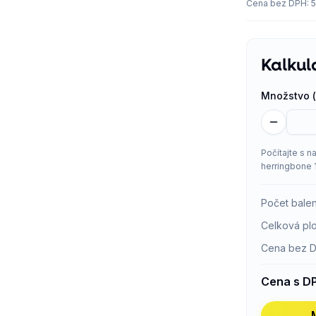
Cena bez DPH
:
5
Kalkul
Množstvo (
Počítajte s n
herringbone 
Počet balen
Celková pl
Cena bez 
Cena s D