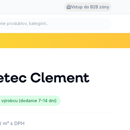
Vstup do B2B zóny
etec
Clement
 výrobcu (dodanie 7-14 dní)
/ m² s DPH