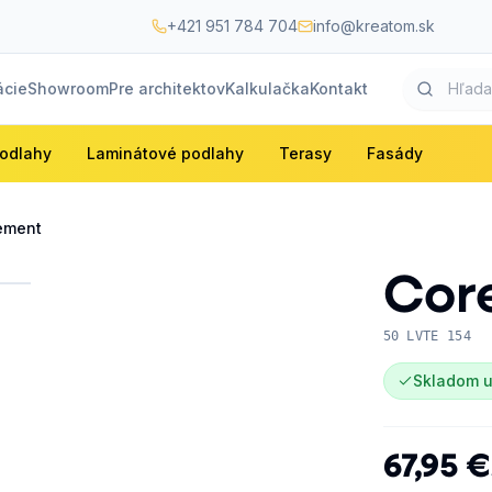
+421 951 784 704
info@kreatom.sk
ácie
Showroom
Pre architektov
Kalkulačka
Kontakt
odlahy
Laminátové podlahy
Terasy
Fasády
ement
Cor
50 LVTE 154
Skladom u
67,95 €