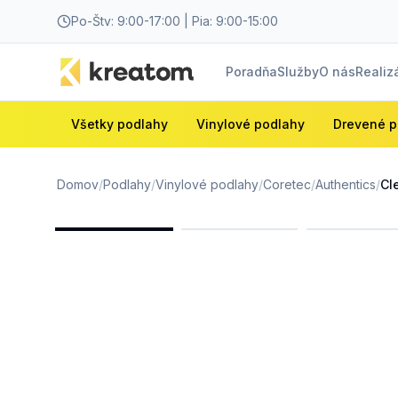
Po-Štv: 9:00-17:00 | Pia: 9:00-15:00
Poradňa
Služby
O nás
Realiz
Všetky podlahy
Vinylové podlahy
Drevené p
Domov
/
Podlahy
/
Vinylové podlahy
/
Coretec
/
Authentics
/
Cl