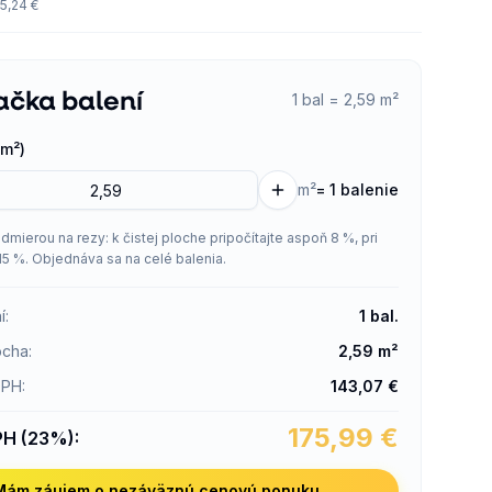
5,24 €
ačka balení
1 bal = 2,59 m²
m²)
m²
=
1 balenie
admierou na rezy: k čistej ploche pripočítajte aspoň 8 %, pri
15 %. Objednáva sa na celé balenia.
í
:
1
bal.
ocha
:
2,59
m²
DPH
:
143,07
€
175,99
€
PH (23%)
:
Mám záujem o nezáväznú cenovú ponuku