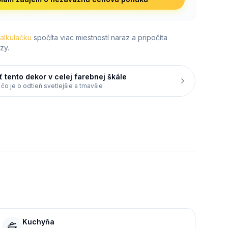
kalkulačku
spočíta viac miestností naraz a pripočíta
zy.
ť tento dekor v celej farebnej škále
 čo je o odtieň svetlejšie a tmavšie
Kuchyňa