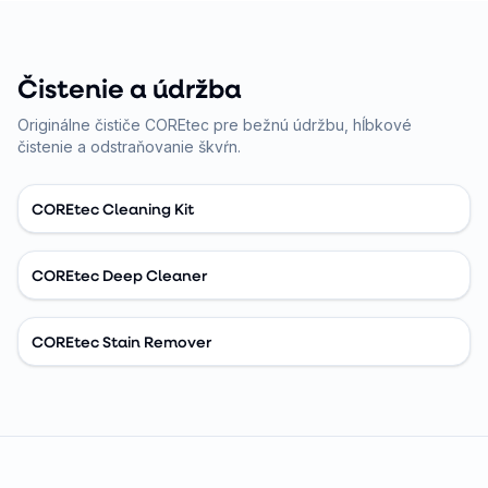
Čistenie a údržba
Originálne čističe COREtec pre bežnú údržbu, hĺbkové
čistenie a odstraňovanie škvŕn.
COREtec Cleaning Kit
COREtec Deep Cleaner
COREtec Stain Remover