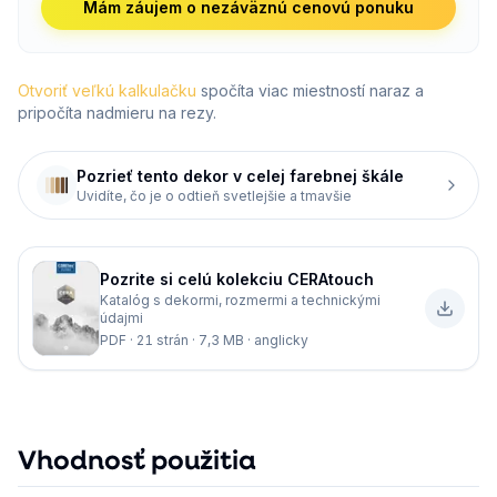
Mám záujem o nezáväznú cenovú ponuku
Otvoriť veľkú kalkulačku
spočíta viac miestností naraz a
pripočíta nadmieru na rezy.
Pozrieť tento dekor v celej farebnej škále
Uvidíte, čo je o odtieň svetlejšie a tmavšie
Pozrite si celú kolekciu
CERAtouch
Katalóg s dekormi, rozmermi a technickými
údajmi
PDF · 21 strán · 7,3 MB · anglicky
Vhodnosť použitia