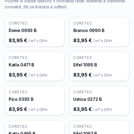
Pozrite si ďalšie dekory v rovnakej rade. Materiál a vlastnosti
rovnaké, líši sa kresba a odtieň.
CORETEC
CORETEC
Dome 0693 B
Branco 0990 B
83,95 €
83,95 €
/ m² s DPH
/ m² s DPH
CORETEC
CORETEC
Katla 0471 B
Eifel 1095 B
83,95 €
83,95 €
/ m² s DPH
/ m² s DPH
CORETEC
CORETEC
Pico 0393 B
Ustica 0272 B
83,95 €
83,95 €
/ m² s DPH
/ m² s DPH
CORETEC
CORETEC
Katla 0495 B
Eifel 1097 B