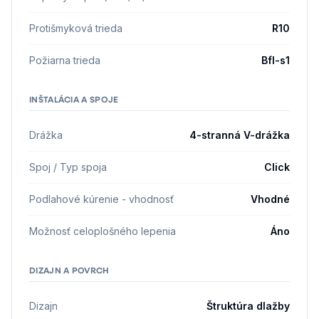
Protišmyková trieda
R10
Požiarna trieda
Bfl-s1
INŠTALÁCIA A SPOJE
Drážka
4-stranná V-drážka
Spoj / Typ spoja
Click
Podlahové kúrenie - vhodnosť
Vhodné
Možnosť celoplošného lepenia
Áno
DIZAJN A POVRCH
Dizajn
Štruktúra dlažby