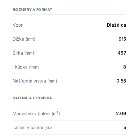
ROZMERY A FORMÁT
Vzor
Dlaždica
Dĺžka (mm)
915
Šírka (mm)
457
Hrúbka (mm)
8
Nášľapná vrstva (mm)
0.55
BALENIE A DODÁVKA
Množstvo v balení (m²)
2.09
Lamiel v balení (ks)
5