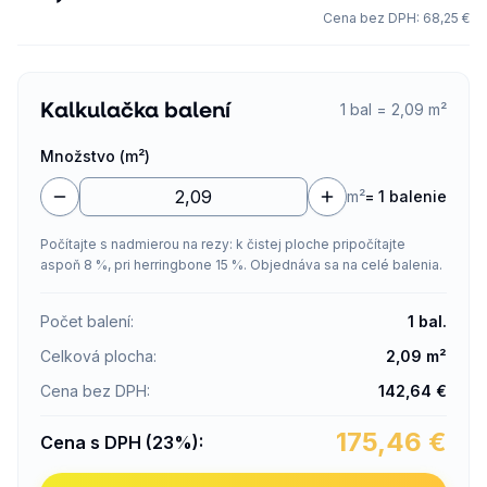
Cena bez DPH
:
68,25 €
Kalkulačka balení
1 bal = 2,09 m²
Množstvo (m²)
m²
=
1 balenie
Počítajte s nadmierou na rezy: k čistej ploche pripočítajte
aspoň 8 %, pri herringbone 15 %. Objednáva sa na celé balenia.
Počet balení
:
1
bal.
Celková plocha
:
2,09
m²
Cena bez DPH
:
142,64
€
175,46
€
Cena s DPH (23%)
: