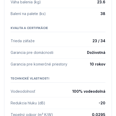
Váha balenia (kg)
23.6
Balení na palete (ks)
38
KVALITA A CERTIFIKÁCIE
Trieda záťaže
23 / 34
Garancia pre domácnosti
Doživotná
Garancia pre komerčné priestory
10 rokov
TECHNICKÉ VLASTNOSTI
Vodeodolnosť
100% vodeodolná
Redukcia hluku (dB)
-20
Tepelný odpor (m² K/W)
0.0295