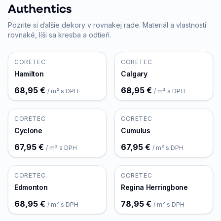
Authentics
Pozrite si ďalšie dekory v rovnakej rade. Materiál a vlastnosti
rovnaké, líši sa kresba a odtieň.
CORETEC
CORETEC
Hamilton
Calgary
68,95 €
68,95 €
/ m² s DPH
/ m² s DPH
CORETEC
CORETEC
Cyclone
Cumulus
67,95 €
67,95 €
/ m² s DPH
/ m² s DPH
CORETEC
CORETEC
Edmonton
Regina Herringbone
68,95 €
78,95 €
/ m² s DPH
/ m² s DPH