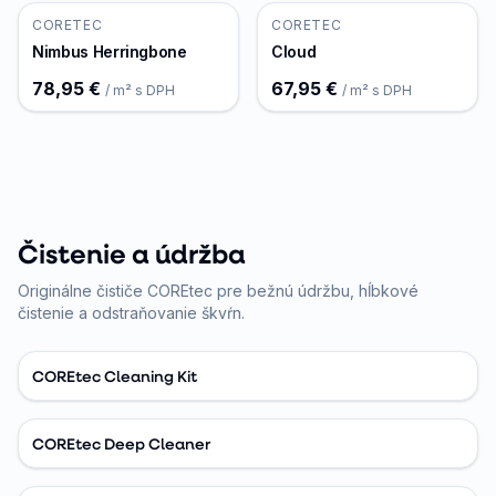
CORETEC
CORETEC
Nimbus Herringbone
Cloud
78,95 €
67,95 €
/ m² s DPH
/ m² s DPH
Čistenie a údržba
Originálne čističe COREtec pre bežnú údržbu, hĺbkové
čistenie a odstraňovanie škvŕn.
COREtec Cleaning Kit
COREtec Deep Cleaner