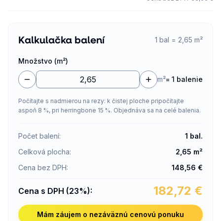
Kalkulačka balení
1 bal = 2,65 m²
Množstvo (m²)
m²
=
1 balenie
Počítajte s nadmierou na rezy: k čistej ploche pripočítajte
aspoň 8 %, pri herringbone 15 %. Objednáva sa na celé balenia.
Počet balení
:
1
bal.
Celková plocha
:
2,65
m²
Cena bez DPH
:
148,56
€
182,72
€
Cena s DPH (23%)
:
Mám záujem o nezáväznú cenovú ponuku