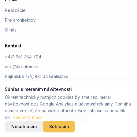
Realizácie
Pre architektov
O nás
Kontakt
+421 951 784 704
info@kreatom.sk
Bajkalská 7/A, 831 04 Bratislava
Súhlas s meraním návštevnosti
Okrem technicky nutných cookies by sme radi merali
návštevnosť cez Google Analytics a účinnosť reklamy. Pomáha
© 2026 Kreatom. Všetky práva vyhradené.
nám to vedieť, čo na webe hľadáte. Bez súhlasu sa nenačíta
Ochrana osobných údajov
nič.
Viac informácií
Design by Kreatom
Nesúhlasím
Súhlasím