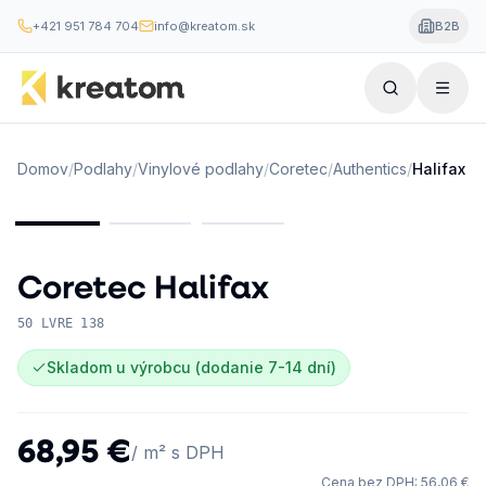
+421 951 784 704
info@kreatom.sk
B2B
Domov
/
Podlahy
/
Vinylové podlahy
/
Coretec
/
Authentics
/
Halifax
Coretec
Halifax
50 LVRE 138
Skladom u výrobcu (dodanie 7-14 dní)
68,95 €
/ m² s DPH
Cena bez DPH
:
56,06 €