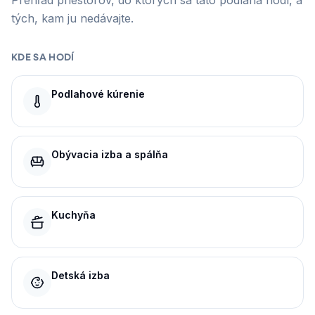
Prehľad priestorov, do ktorých sa táto podlaha hodí, a
tých, kam ju nedávajte.
KDE SA HODÍ
Podlahové kúrenie
Obývacia izba a spálňa
Kuchyňa
Detská izba