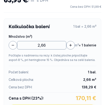
/ m² s DPH
Cena bez DPH
:
51,99 €
Kalkulačka balení
1 bal = 2,66 m²
Množstvo (m²)
m²
=
1 balenie
Počítajte s nadmierou na rezy: k čistej ploche pripočítajte
aspoň 8 %, pri herringbone 15 %. Objednáva sa na celé balenia.
Počet balení
:
1
bal.
Celková plocha
:
2,66
m²
Cena bez DPH
:
138,29
€
170,11
€
Cena s DPH (23%)
: