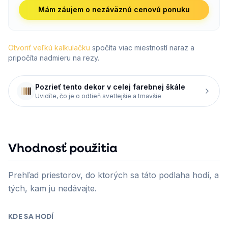
Mám záujem o nezáväznú cenovú ponuku
Otvoriť veľkú kalkulačku
spočíta viac miestností naraz a
pripočíta nadmieru na rezy.
Pozrieť tento dekor v celej farebnej škále
Uvidíte, čo je o odtieň svetlejšie a tmavšie
Vhodnosť použitia
Prehľad priestorov, do ktorých sa táto podlaha hodí, a
tých, kam ju nedávajte.
KDE SA HODÍ