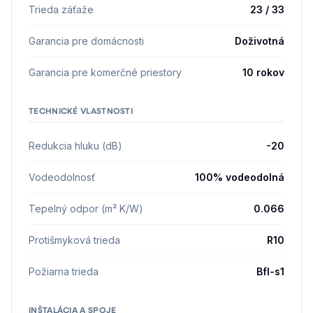
Trieda záťaže
23 / 33
Garancia pre domácnosti
Doživotná
Garancia pre komerčné priestory
10 rokov
TECHNICKÉ VLASTNOSTI
Redukcia hluku (dB)
-20
Vodeodolnosť
100% vodeodolná
Tepelný odpor (m² K/W)
0.066
Protišmyková trieda
R10
Požiarna trieda
Bfl-s1
INŠTALÁCIA A SPOJE