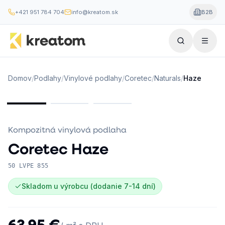
+421 951 784 704
info@kreatom.sk
B2B
Domov
/
Podlahy
/
Vinylové podlahy
/
Coretec
/
Naturals
/
Haze
Kompozitná vinylová podlaha
Coretec
Haze
50 LVPE 855
Skladom u výrobcu (dodanie 7-14 dní)
63,95 €