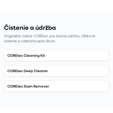
Čistenie a údržba
Originálne čističe COREtec pre bežnú údržbu, hĺbkové
čistenie a odstraňovanie škvŕn.
COREtec Cleaning Kit
COREtec Deep Cleaner
COREtec Stain Remover