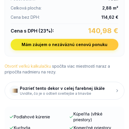
Celková plocha
:
2,88
m²
Cena bez DPH
:
114,62
€
140,98
€
Cena s DPH (23%)
:
Mám záujem o nezáväznú cenovú ponuku
Otvoriť veľkú kalkulačku
spočíta viac miestností naraz a
pripočíta nadmieru na rezy.
Pozrieť tento dekor v celej farebnej škále
Uvidíte, čo je o odtieň svetlejšie a tmavšie
Kúpeľňa (vlhké
Podlahové kúrenie
priestory)
Kuchyňa
Komerčné priestory