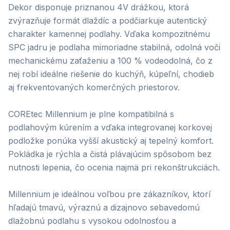
Dekor disponuje priznanou 4V drážkou, ktorá
zvýrazňuje formát dlaždíc a podčiarkuje autentický
charakter kamennej podlahy. Vďaka kompozitnému
SPC jadru je podlaha mimoriadne stabilná, odolná voči
mechanickému zaťaženiu a 100 % vodeodolná, čo z
nej robí ideálne riešenie do kuchýň, kúpeľní, chodieb
aj frekventovaných komerčných priestorov.
COREtec Millennium je plne kompatibilná s
podlahovým kúrením a vďaka integrovanej korkovej
podložke ponúka vyšší akustický aj tepelný komfort.
Pokládka je rýchla a čistá plávajúcim spôsobom bez
nutnosti lepenia, čo ocenia najmä pri rekonštrukciách.
Millennium je ideálnou voľbou pre zákazníkov, ktorí
hľadajú tmavú, výraznú a dizajnovo sebavedomú
dlažobnú podlahu s vysokou odolnosťou a