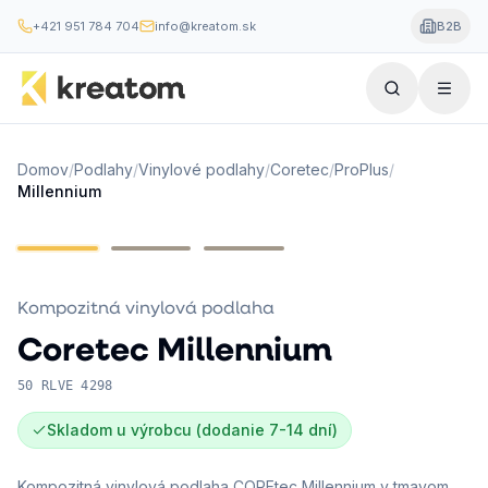
+421 951 784 704
info@kreatom.sk
B2B
Domov
/
Podlahy
/
Vinylové podlahy
/
Coretec
/
ProPlus
/
Millennium
Kompozitná vinylová podlaha
Coretec
Millennium
50 RLVE 4298
Skladom u výrobcu (dodanie 7-14 dní)
Kompozitná vinylová podlaha COREtec Millennium v tmavom