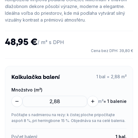
dlažobnom dekore pôsobí výrazne, moderne a elegantne.
Ideálna voľba do priestorov, kde má podlaha vytvárať silný
vizuálny kontrast a prémiovú atmosféru.
48,95 €
/ m² s DPH
Cena bez DPH
:
39,80 €
Kalkulačka balení
1 bal = 2,88 m²
Množstvo (m²)
m²
=
1 balenie
Počítajte s nadmierou na rezy: k čistej ploche pripočítajte
aspoň 8 %, pri herringbone 15 %. Objednáva sa na celé balenia.
Počet balení
:
1
bal.