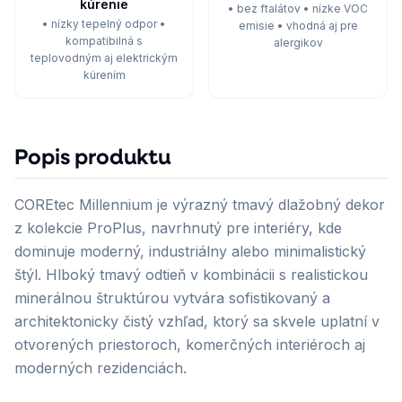
kúrenie
• bez ftalátov • nízke VOC
• nízky tepelný odpor •
emisie • vhodná aj pre
kompatibilná s
alergikov
teplovodným aj elektrickým
kúrením
Popis produktu
COREtec Millennium je výrazný tmavý dlažobný dekor
z kolekcie ProPlus, navrhnutý pre interiéry, kde
dominuje moderný, industriálny alebo minimalistický
štýl. Hlboký tmavý odtieň v kombinácii s realistickou
minerálnou štruktúrou vytvára sofistikovaný a
architektonicky čistý vzhľad, ktorý sa skvele uplatní v
otvorených priestoroch, komerčných interiéroch aj
moderných rezidenciách.