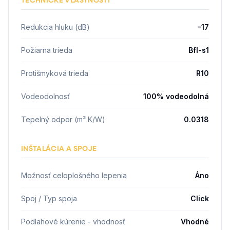
Redukcia hluku (dB)
-17
Požiarna trieda
Bfl-s1
Protišmyková trieda
R10
Vodeodolnosť
100% vodeodolná
Tepelný odpor (m² K/W)
0.0318
INŠTALÁCIA A SPOJE
Možnosť celoplošného lepenia
Áno
Spoj / Typ spoja
Click
Podlahové kúrenie - vhodnosť
Vhodné