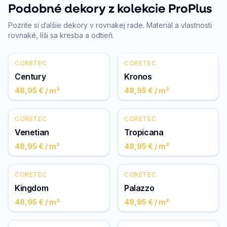
Podobné dekory z kolekcie ProPlus
Pozrite si ďalšie dekory v rovnakej rade. Materiál a vlastnosti
rovnaké, líši sa kresba a odtieň.
CORETEC
CORETEC
Century
Kronos
48,95 €
/ m²
48,95 €
/ m²
CORETEC
CORETEC
Venetian
Tropicana
48,95 €
/ m²
48,95 €
/ m²
CORETEC
CORETEC
Kingdom
Palazzo
48,95 €
/ m²
48,95 €
/ m²