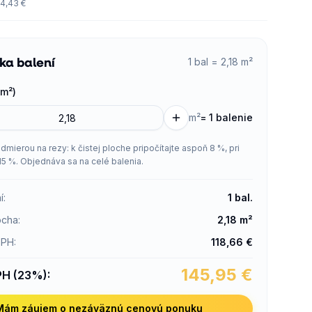
4,43 €
ka balení
1 bal = 2,18 m²
m²)
m²
=
1 balenie
admierou na rezy: k čistej ploche pripočítajte aspoň 8 %, pri
15 %. Objednáva sa na celé balenia.
í
:
1
bal.
ocha
:
2,18
m²
DPH
:
118,66
€
145,95
€
PH (23%)
:
Mám záujem o nezáväznú cenovú ponuku