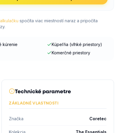
kalkulačku
spočíta viac miestností naraz a pripočíta
zy.
 kúrenie
Kúpeľňa (vlhké priestory)
Komerčné priestory
Technické parametre
ZÁKLADNÉ VLASTNOSTI
Značka
Coretec
Kolekcia
The Essentials