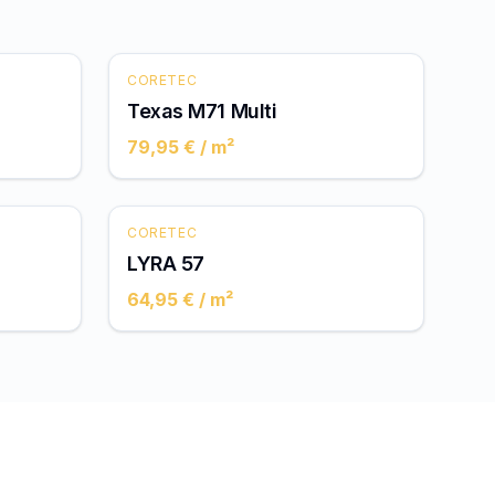
CORETEC
Texas M71 Multi
79,95 €
/ m²
CORETEC
LYRA 57
64,95 €
/ m²