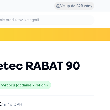
Vstup do B2B zóny
etec
RABAT 90
 výrobcu (dodanie 7-14 dní)
€
/ m² s DPH