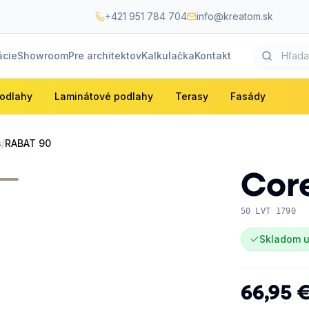
+421 951 784 704
info@kreatom.sk
ácie
Showroom
Pre architektov
Kalkulačka
Kontakt
odlahy
Laminátové podlahy
Terasy
Fasády
s
/
RABAT 90
Cor
50 LVT 1790
Skladom u
66,95 