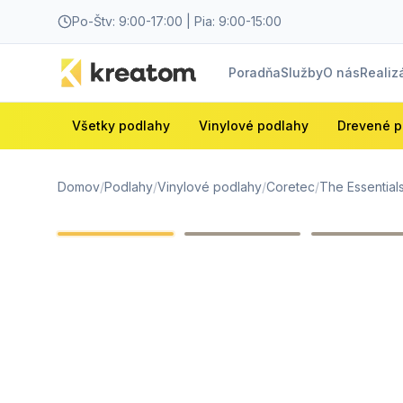
Po-Štv: 9:00-17:00 | Pia: 9:00-15:00
Poradňa
Služby
O nás
Realiz
Všetky podlahy
Vinylové podlahy
Drevené p
Domov
/
Podlahy
/
Vinylové podlahy
/
Coretec
/
The Essential