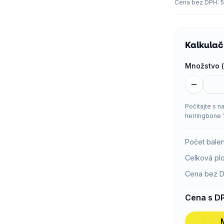
Cena bez DPH
:
5
Kalkulač
Množstvo (
Počítajte s n
herringbone 
Počet balen
Celková pl
Cena bez 
Cena s D