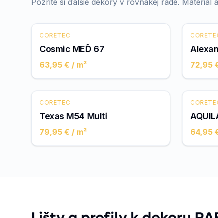
Pozrite si ďalšie dekory v rovnakej rade. Materiál a
CORETEC
CORETE
Cosmic MEĎ 67
Alexan
63,95 €
/ m²
72,95 
CORETEC
CORETE
Texas M54 Multi
AQUIL
79,95 €
/ m²
64,95 
Lišty a profily k dekoru R