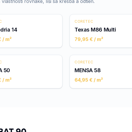
 vlastnosti rovnaké, líši sa kresba a odtieň.
C
CORETEC
dria 14
Texas M86 Multi
€
/ m²
79,95 €
/ m²
C
CORETEC
A 50
MENSA 58
€
/ m²
64,95 €
/ m²
ABAT 90