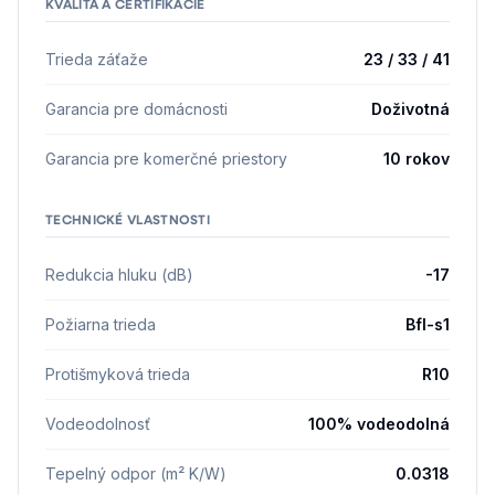
KVALITA A CERTIFIKÁCIE
Trieda záťaže
23 / 33 / 41
Garancia pre domácnosti
Doživotná
Garancia pre komerčné priestory
10 rokov
TECHNICKÉ VLASTNOSTI
Redukcia hluku (dB)
-17
Požiarna trieda
Bfl-s1
Protišmyková trieda
R10
Vodeodolnosť
100% vodeodolná
Tepelný odpor (m² K/W)
0.0318