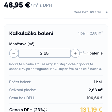
48,95 €
/ m² s DPH
Cena bez DPH
:
39,80 €
Kalkulačka balení
1 bal = 2,68 m²
Množstvo (m²)
m²
=
1 balenie
Počítajte s nadmierou na rezy: k čistej ploche pripočítajte
aspoň 8 %, pri herringbone 15 %. Objednáva sa na celé balenia.
Počet balení
:
1
bal.
Celková plocha
:
2,68
m²
Cena bez DPH
:
106,66
€
131,19
€
Cena s DPH (23%)
: