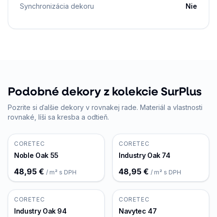
Synchronizácia dekoru
Nie
Podobné dekory z kolekcie SurPlus
Pozrite si ďalšie dekory v rovnakej rade. Materiál a vlastnosti
rovnaké, líši sa kresba a odtieň.
CORETEC
CORETEC
Noble Oak 55
Industry Oak 74
48,95 €
48,95 €
/ m² s DPH
/ m² s DPH
CORETEC
CORETEC
Industry Oak 94
Navytec 47