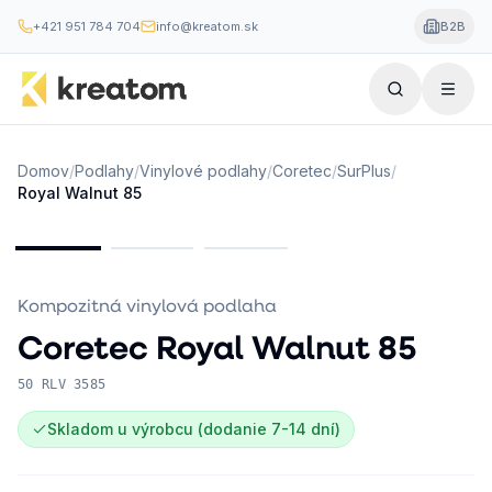
+421 951 784 704
info@kreatom.sk
B2B
Domov
/
Podlahy
/
Vinylové podlahy
/
Coretec
/
SurPlus
/
Royal Walnut 85
Kompozitná vinylová podlaha
Coretec
Royal Walnut 85
50 RLV 3585
Skladom u výrobcu (dodanie 7-14 dní)