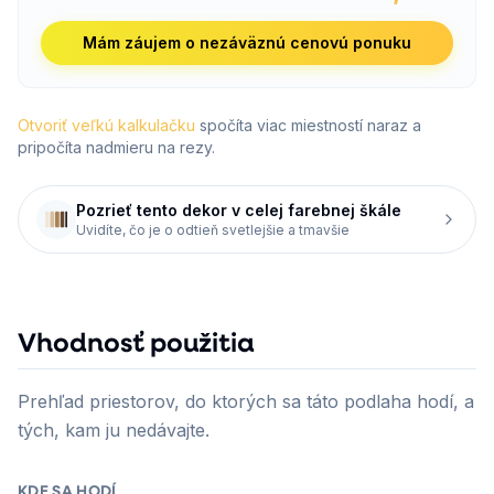
Mám záujem o nezáväznú cenovú ponuku
Otvoriť veľkú kalkulačku
spočíta viac miestností naraz a
pripočíta nadmieru na rezy.
Pozrieť tento dekor v celej farebnej škále
Uvidíte, čo je o odtieň svetlejšie a tmavšie
Vhodnosť použitia
Prehľad priestorov, do ktorých sa táto podlaha hodí, a
tých, kam ju nedávajte.
KDE SA HODÍ