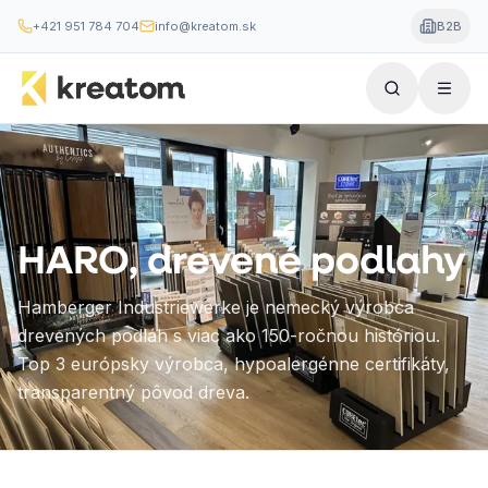
+421 951 784 704
info@kreatom.sk
B2B
HARO, drevené podlahy
Hamberger Industriewerke je nemecký výrobca
drevených podláh s viac ako 150-ročnou históriou.
Top 3 európsky výrobca, hypoalergénne certifikáty,
transparentný pôvod dreva.