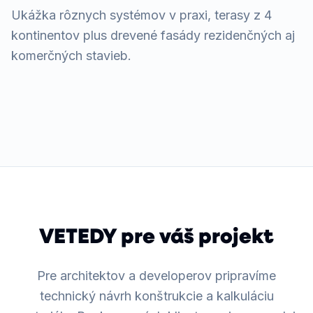
Ukážka rôznych systémov v praxi, terasy z 4
kontinentov plus drevené fasády rezidenčných aj
komerčných stavieb.
Grotta Palazzese, Softline
Technideck, Bamboo c-tech
Infinydeck, novinka 2025
Techniclic fasáda, Egypt
Softline pri bazéne, Padouk
VETEDY pre váš projekt
Pre architektov a developerov pripravíme
technický návrh konštrukcie a kalkuláciu