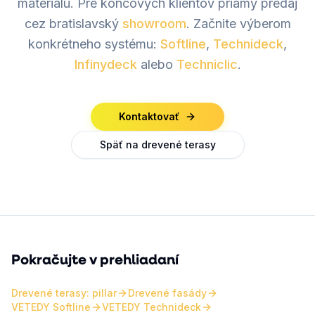
materiálu. Pre koncových klientov priamy predaj
cez bratislavský
showroom
. Začnite výberom
konkrétneho systému:
Softline
,
Technideck
,
Infinydeck
alebo
Techniclic
.
Kontaktovať
Späť na drevené terasy
Pokračujte v prehliadaní
Drevené terasy: pillar
Drevené fasády
VETEDY Softline
VETEDY Technideck