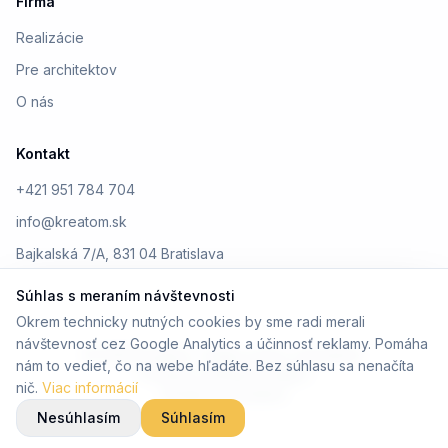
Firma
Realizácie
Pre architektov
O nás
Kontakt
+421 951 784 704
info@kreatom.sk
Bajkalská 7/A, 831 04 Bratislava
Súhlas s meraním návštevnosti
Okrem technicky nutných cookies by sme radi merali
návštevnosť cez Google Analytics a účinnosť reklamy. Pomáha
© 2026 Kreatom. Všetky práva vyhradené.
nám to vedieť, čo na webe hľadáte. Bez súhlasu sa nenačíta
Ochrana osobných údajov
nič.
Viac informácií
Design by Kreatom
Nesúhlasím
Súhlasím