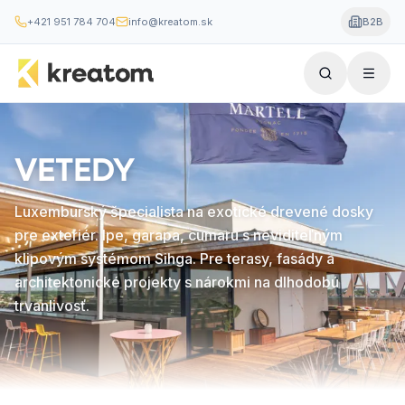
+421 951 784 704
info@kreatom.sk
B2B
VETEDY
Luxemburský špecialista na exotické drevené dosky
pre exteriér. Ipe, garapa, cumaru s neviditeľným
klipovým systémom Sihga. Pre terasy, fasády a
architektonické projekty s nárokmi na dlhodobú
trvanlivosť.