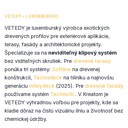
VETEDY • LUXEMBURSKO
VETEDY je luxemburský výrobca exotických
drevených profilov pre exteriérové aplikácie,
terasy, fasády a architektonické projekty.
Špecializuje sa na
neviditeľný klipový systém
bez viditeľných skrutiek. Pre
drevené terasy
ponúka tri systémy:
Softline
na drevenej
konštrukcii,
Technideck
na hliníku a najnovšiu
generáciu
Infinydeck
(2025). Pre
drevené fasády
používame systém
Techniclic
. V Kreatom je
VETEDY výhradnou voľbou pre projekty, kde sa
kladie dôraz na čistú vizuálnu líniu a životnosť bez
chemickej údržby.