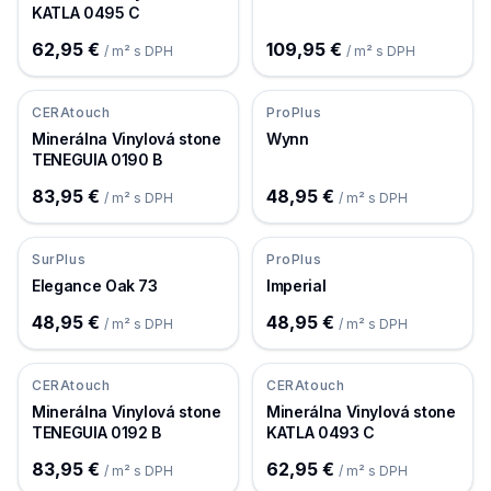
KATLA 0495 C
62,95 €
109,95 €
/ m² s DPH
/ m² s DPH
CERAtouch
ProPlus
Minerálna Vinylová stone
Wynn
TENEGUIA 0190 B
83,95 €
48,95 €
/ m² s DPH
/ m² s DPH
SurPlus
ProPlus
Elegance Oak 73
Imperial
48,95 €
48,95 €
/ m² s DPH
/ m² s DPH
CERAtouch
CERAtouch
Minerálna Vinylová stone
Minerálna Vinylová stone
TENEGUIA 0192 B
KATLA 0493 C
83,95 €
62,95 €
/ m² s DPH
/ m² s DPH