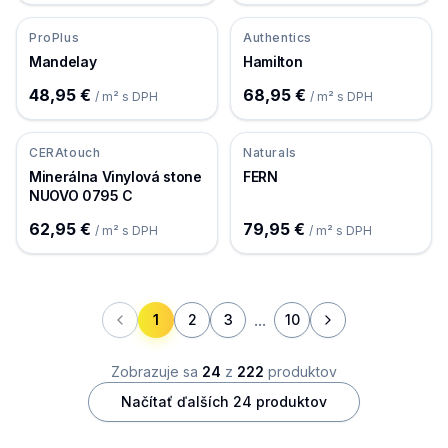
ProPlus
Authentics
Mandelay
Hamilton
48,95 €
68,95 €
/ m² s DPH
/ m² s DPH
CERAtouch
Naturals
Minerálna Vinylová stone
FERN
NUOVO 0795 C
62,95 €
79,95 €
/ m² s DPH
/ m² s DPH
...
1
2
3
10
Zobrazuje sa
24
z
222
produktov
Načítať ďalších
24
produktov