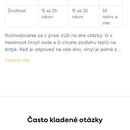
st
Životnosť
15 az 25
10 az 20
50
5
rokov
rokov
rokov a
ro
viac
vi
Rozhodovanie sa v praxi zúži na dve otázky: či v
miestnosti hrozí voda a či chcete podlahu teplú na
dotyk. Keď je odpoveď na obe áno, vinyl je jediná z
tejto štvorice, ktorá to zvládne.
Zobraziť viac
Často kladené otázky