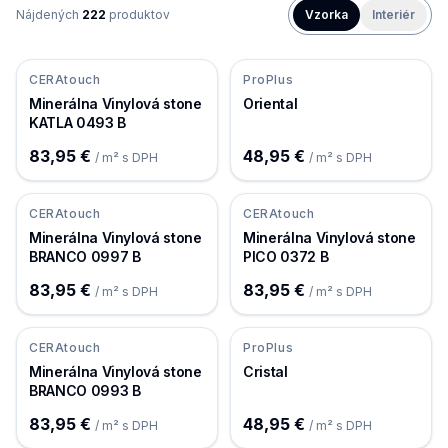
Nájdených
222
produktov
Vzorka
Interiér
CERAtouch
ProPlus
Minerálna Vinylová stone
Oriental
KATLA 0493 B
83,95 €
48,95 €
/ m² s DPH
/ m² s DPH
CERAtouch
CERAtouch
Minerálna Vinylová stone
Minerálna Vinylová stone
BRANCO 0997 B
PICO 0372 B
83,95 €
83,95 €
/ m² s DPH
/ m² s DPH
CERAtouch
ProPlus
Minerálna Vinylová stone
Cristal
BRANCO 0993 B
83,95 €
48,95 €
/ m² s DPH
/ m² s DPH