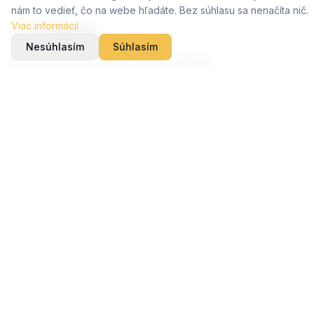
nám to vedieť, čo na webe hľadáte. Bez súhlasu sa nenačíta nič.
Viac informácií
Nesúhlasím
Súhlasím
Prémiové podlahy, ktoré definujú charakter
vášho priestoru. Kvalita, dizajn a trvácnosť v
každom detaile.
Podlahy
Vinylové podlahy
Drevené podlahy
Kalkulačka
Doplnky a lišty
Firma
Realizácie
Pre architektov