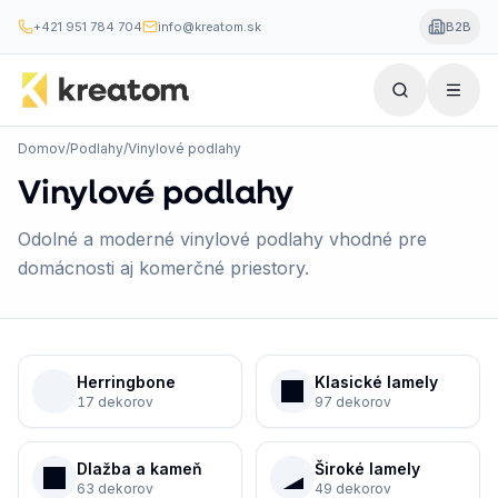
+421 951 784 704
info@kreatom.sk
B2B
Domov
/
Podlahy
/
Vinylové podlahy
Vinylové podlahy
Odolné a moderné vinylové podlahy vhodné pre
domácnosti aj komerčné priestory.
Herringbone
Klasické lamely
17 dekorov
97 dekorov
Dlažba a kameň
Široké lamely
63 dekorov
49 dekorov