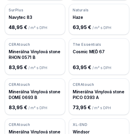
SurPlus
Naturals
Navytec 83
Haze
48,95 €
63,95 €
/ m² s DPH
/ m² s DPH
CERAtouch
The Essentials
Minerálna Vinylová stone
Cosmic MEĎ 67
RHON 0571 B
83,95 €
63,95 €
/ m² s DPH
/ m² s DPH
CERAtouch
CERAtouch
Minerálna Vinylová stone
Minerálna Vinylová stone
DOME 0693 B
PICO 0393 A
83,95 €
73,95 €
/ m² s DPH
/ m² s DPH
CERAtouch
XL-END
Minerálna Vinylová stone
Windsor