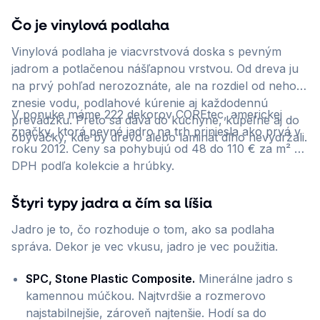
Čo je vinylová podlaha
Vinylová podlaha je viacvrstvová doska s pevným
jadrom a potlačenou nášľapnou vrstvou. Od dreva ju
na prvý pohľad nerozoznáte, ale na rozdiel od neho
znesie vodu, podlahové kúrenie aj každodennú
V ponuke máme 222 dekorov COREtec, americkej
prevádzku. Preto sa dáva do kuchyne, kúpeľne aj do
značky, ktorá pevné jadro na trh priniesla ako prvá v
obývačky, kde by drevo alebo laminát dlho nevydržali.
roku 2012. Ceny sa pohybujú od 48 do 110 € za m² s
DPH podľa kolekcie a hrúbky.
Štyri typy jadra a čím sa líšia
Jadro je to, čo rozhoduje o tom, ako sa podlaha
správa. Dekor je vec vkusu, jadro je vec použitia.
SPC, Stone Plastic Composite.
Minerálne jadro s
kamennou múčkou. Najtvrdšie a rozmerovo
najstabilnejšie, zároveň najtenšie. Hodí sa do