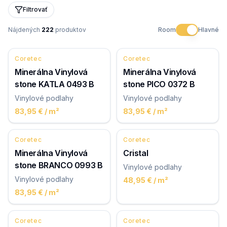
Filtrovať
Nájdených
222
produktov
Room
Hlavné
Coretec
Coretec
Minerálna Vinylová
Minerálna Vinylová
stone KATLA 0493 B
stone PICO 0372 B
Vinylové podlahy
Vinylové podlahy
83,95 €
/ m²
83,95 €
/ m²
Coretec
Coretec
Minerálna Vinylová
Cristal
stone BRANCO 0993 B
Vinylové podlahy
Vinylové podlahy
48,95 €
/ m²
83,95 €
/ m²
Coretec
Coretec