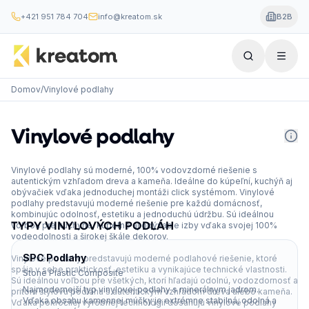
+421 951 784 704
info@kreatom.sk
B2B
Domov
/
Vinylové podlahy
Vinylové podlahy
Vinylové podlahy sú moderné, 100% vodovzdorné riešenie s
autentickým vzhľadom dreva a kameňa. Ideálne do kúpeľní, kuchýň aj
obývačiek vďaka jednoduchej montáži click systémom. Vinylové
podlahy predstavujú moderné riešenie pre každú domácnosť,
kombinujúc odolnosť, estetiku a jednoduchú údržbu. Sú ideálnou
TYPY VINYLOVÝCH PODLÁH
voľbou pre kuchyne, kúpeľne aj obývacie izby vďaka svojej 100%
vodeodolnosti a širokej škále dekorov.
SPC Podlahy
Vinylové podlahy predstavujú moderné podlahové riešenie, ktoré
spája v sebe praktickosť, estetiku a vynikajúce technické vlastnosti.
Stone Plastic Composite
Sú ideálnou voľbou pre všetkých, ktorí hľadajú odolnú, vodozdornosť a
Najmodernejší typ vinylovej podlahy s minerálnym jadrom.
pritom štýlovú podlahu s autentickým vzhľadom dreva alebo kameňa.
Vďaka obsahu kamennej múčky je extrémne stabilná, odolná a
Vďaka pokročilej výrobnej technológii dosahujú vinylové podlahy