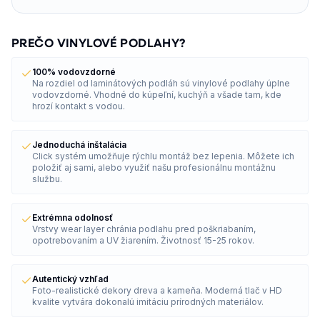
PREČO VINYLOVÉ PODLAHY?
100% vodovzdorné
Na rozdiel od laminátových podláh sú vinylové podlahy úplne
vodovzdorné. Vhodné do kúpeľní, kuchýň a všade tam, kde
hrozí kontakt s vodou.
Jednoduchá inštalácia
Click systém umožňuje rýchlu montáž bez lepenia. Môžete ich
položiť aj sami, alebo využiť našu profesionálnu montážnu
službu.
Extrémna odolnosť
Vrstvy wear layer chránia podlahu pred poškriabaním,
opotrebovaním a UV žiarením. Životnosť 15-25 rokov.
Autentický vzhľad
Foto-realistické dekory dreva a kameňa. Moderná tlač v HD
kvalite vytvára dokonalú imitáciu prírodných materiálov.