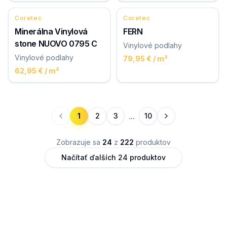
Coretec
Coretec
Minerálna Vinylová
FERN
stone NUOVO 0795 C
Vinylové podlahy
Vinylové podlahy
79,95 €
/ m²
62,95 €
/ m²
...
1
2
3
10
Zobrazuje sa
24
z
222
produktov
Načítať ďalších
24
produktov