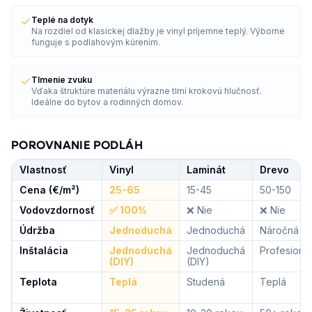
Teplé na dotyk
Na rozdiel od klasickej dlažby je vinyl príjemne teplý. Výborne
funguje s podlahovým kúrením.
Tlmenie zvuku
Vďaka štruktúre materiálu výrazne tlmí krokovú hlučnosť.
Ideálne do bytov a rodinných domov.
POROVNANIE PODLÁH
Vlastnosť
Vinyl
Laminát
Drevo
Cena (€/m²)
25-65
15-45
50-150
Vodovzdornosť
✅ 100%
❌ Nie
❌ Nie
Údržba
Jednoduchá
Jednoduchá
Náročná
Inštalácia
Jednoduchá
Jednoduchá
Profesioná
(DIY)
(DIY)
Teplota
Teplá
Studená
Teplá