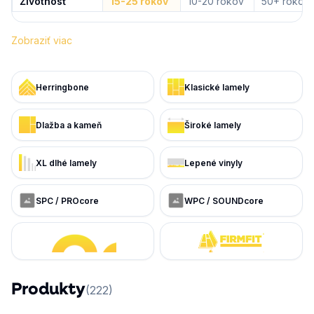
Životnosť
15-25 rokov
10-20 rokov
50+ rokov
Zobraziť viac
Herringbone
Klasické lamely
Dlažba a kameň
Široké lamely
XL dlhé lamely
Lepené vinyly
SPC / PROcore
WPC / SOUNDcore
Produkty
(
222
)