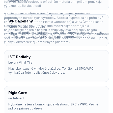
vodovzdorná.
foto-realistickú podobu s prírodným materiálom, pričom ponúkajú
výrazne lepšie vlastnosti.
V našej ponuke nájdete široký výber vinylových podláh od
popredných európskych výrobcov. Špecializujeme sa na prémiové
WPC Podlahy
kategórie ako
SPC (Stone Plastic Composite)
a
WPC (Wood Plastic
Composite)
podlahy, ktoré patria medzi najmodernejšie a
Wood Plastic Composite
najodolnejšie riešenia na trhu. Každá vinylová podlaha v našom
Vinylové podlahy s jadrom obsahujúcim drevné vlákna. Teplejšie
katalógu je starostlivo vybraná s ohľadom na kvalitu, dizajn a dlhodobú
a tichšie na dotyk než SPC, stále plne vodovzdorné.
spokojnosť zákazníkov. Naše vinylové podlahy sú vhodné do kúpeľní,
kuchýň, obývačiek aj komerčných priestorov.
LVT Podlahy
Luxury Vinyl Tile
Klasické luxusné vinylové dlaždice. Tenšie než SPC/WPC,
vynikajúca foto-realističnosť dekorov.
Rigid Core
undefined
Hybridné riešenie kombinujúce vlastnosti SPC a WPC. Pevné
jadro s prímesou dreva.