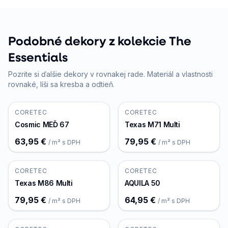
Podobné dekory z kolekcie The
Essentials
Pozrite si ďalšie dekory v rovnakej rade. Materiál a vlastnosti
rovnaké, líši sa kresba a odtieň.
CORETEC
CORETEC
Cosmic MEĎ 67
Texas M71 Multi
63,95 €
79,95 €
/ m² s DPH
/ m² s DPH
CORETEC
CORETEC
Texas M86 Multi
AQUILA 50
79,95 €
64,95 €
/ m² s DPH
/ m² s DPH