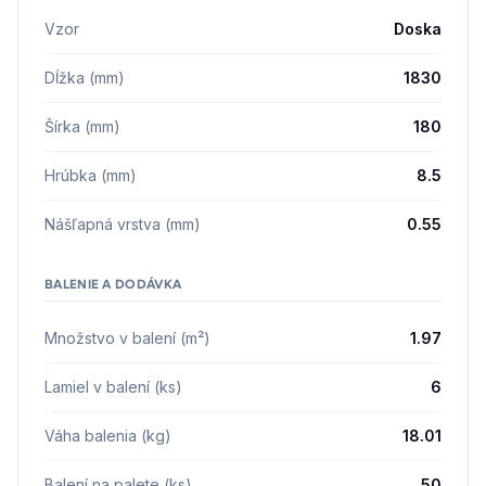
Vzor
Doska
Dĺžka (mm)
1830
Šírka (mm)
180
Hrúbka (mm)
8.5
Nášľapná vrstva (mm)
0.55
BALENIE A DODÁVKA
Množstvo v balení (m²)
1.97
Lamiel v balení (ks)
6
Váha balenia (kg)
18.01
Balení na palete (ks)
50