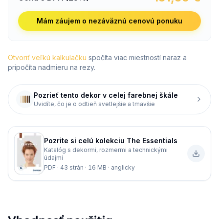
Mám záujem o nezáväznú cenovú ponuku
Otvoriť veľkú kalkulačku
spočíta viac miestností naraz a
pripočíta nadmieru na rezy.
Pozrieť tento dekor v celej farebnej škále
Uvidíte, čo je o odtieň svetlejšie a tmavšie
Pozrite si celú kolekciu
The Essentials
Katalóg s dekormi, rozmermi a technickými
údajmi
PDF · 43 strán · 16 MB · anglicky