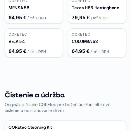
CORETEC
CORETEC
MENSA 58
Texas H86 Herringbone
64,95 €
79,95 €
/ m² s DPH
/ m² s DPH
CORETEC
CORETEC
VELA 54
COLUMBA 53
64,95 €
64,95 €
/ m² s DPH
/ m² s DPH
Čistenie a údržba
Originálne čističe COREtec pre bežnú údržbu, hĺbkové
čistenie a odstraňovanie škvŕn.
COREtec Cleaning Kit