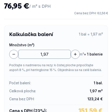
76,95 €
/ m² s DPH
Cena bez DPH
:
62,56 €
Kalkulačka balení
1 bal = 1,97 m²
Množstvo (m²)
m²
=
1 balenie
Počítajte s nadmierou na rezy: k čistej ploche pripočítajte
aspoň 8 %, pri herringbone 15 %. Objednáva sa na celé balenia.
Počet balení
:
1
bal.
Celková plocha
:
1,97
m²
Cena bez DPH
:
123,24
€
151,59
€
Cena s DPH (23%)
: