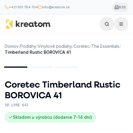
+421 951 784 704
info@kreatom.sk
B2B
Domov
/
Podlahy
/
Vinylové podlahy
/
Coretec
/
The Essentials
/
Timberland Rustic BOROVICA 41
Coretec
Timberland Rustic
BOROVICA 41
50 LVRE 641
Skladom u výrobcu (dodanie 7-14 dní)