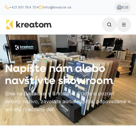
+421 951 784 704
info@kreatom.sk
B2B
Napíšte nám alebo
navštívte showroom
Sme na Bajkalskej v Bratislave. Príďte si pozrieť
dekory naživo, zavolajte alebo napíšte, odpovedáme v
ten istý pracovný deň.