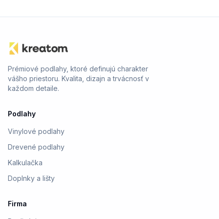
portál so zľavnenými cenami, technickou podporou a
dní od poskytnutia rozmerov.
expresnými dodávkami. V správe stačí spomenúť „B2B“
alebo „veľkoobchod“ a presmerujeme Vás na
obchodného partnera.
Prémiové podlahy, ktoré definujú charakter
vášho priestoru. Kvalita, dizajn a trvácnosť v
každom detaile.
Podlahy
Vinylové podlahy
Drevené podlahy
Kalkulačka
Doplnky a lišty
Firma