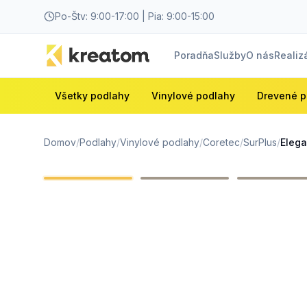
Po-Štv: 9:00-17:00 | Pia: 9:00-15:00
Poradňa
Služby
O nás
Realiz
Všetky podlahy
Vinylové podlahy
Drevené p
Domov
/
Podlahy
/
Vinylové podlahy
/
Coretec
/
SurPlus
/
Eleg