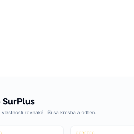
 SurPlus
 vlastnosti rovnaké, líši sa kresba a odtieň.
C
CORETEC