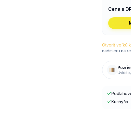
Cena s D
Otvoriť veľkú 
nadmieru na re
Pozrie
Uvidíte,
Podlahové
Kuchyňa