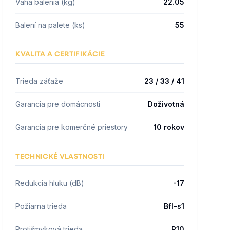
Váha balenia (kg)
22.05
Balení na palete (ks)
55
KVALITA A CERTIFIKÁCIE
Trieda záťaže
23 / 33 / 41
Garancia pre domácnosti
Doživotná
Garancia pre komerčné priestory
10 rokov
TECHNICKÉ VLASTNOSTI
Redukcia hluku (dB)
-17
Požiarna trieda
Bfl-s1
Protišmyková trieda
R10