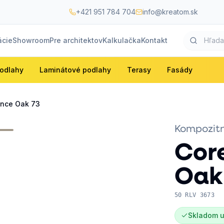
+421 951 784 704
info@kreatom.sk
ácie
Showroom
Pre architektov
Kalkulačka
Kontakt
odlahy
Laminátové podlahy
Terasy
Fasády
ance Oak 73
Kompozitn
Cor
Oak
50 RLV 3673
Skladom u