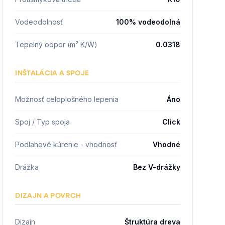
Vodeodolnosť
100% vodeodolná
Tepelný odpor (m² K/W)
0.0318
INŠTALÁCIA A SPOJE
Možnosť celoplošného lepenia
Áno
Spoj / Typ spoja
Click
Podlahové kúrenie - vhodnosť
Vhodné
Drážka
Bez V-drážky
DIZAJN A POVRCH
Dizajn
Štruktúra dreva