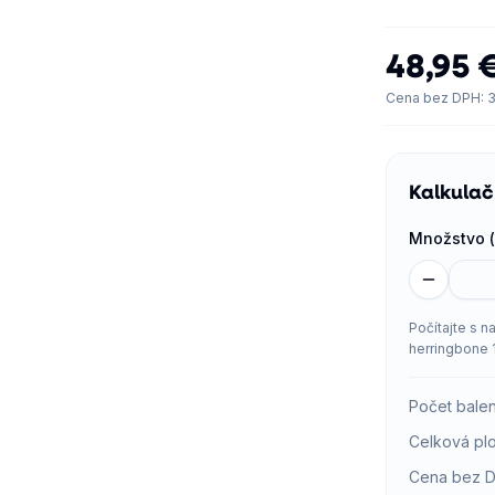
48,95 
Cena bez DPH
:
3
Kalkulač
Množstvo (
Počítajte s n
herringbone 
Počet balen
Celková pl
Cena bez 