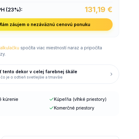
131,19
€
PH (23%)
:
Mám záujem o nezáväznú cenovú ponuku
kalkulačku
spočíta viac miestností naraz a pripočíta
zy.
ť tento dekor v celej farebnej škále
 čo je o odtieň svetlejšie a tmavšie
 kúrenie
Kúpeľňa (vlhké priestory)
Komerčné priestory