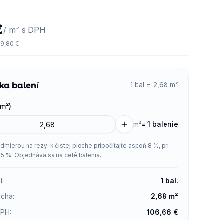
€
/ m² s DPH
9,80 €
ka balení
1 bal = 2,68 m²
m²)
m²
=
1 balenie
admierou na rezy: k čistej ploche pripočítajte aspoň 8 %, pri
15 %. Objednáva sa na celé balenia.
í
:
1
bal.
ocha
:
2,68
m²
DPH
:
106,66
€