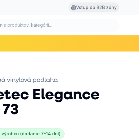
Vstup do B2B zóny
á vinylová podlaha
etec
Elegance
 73
 výrobcu (dodanie 7-14 dní)