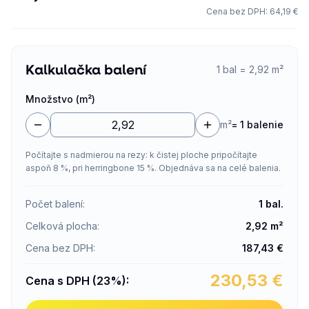
Cena bez DPH
:
64,19 €
Kalkulačka balení
1 bal = 2,92 m²
Množstvo (m²)
m²
=
1 balenie
Počítajte s nadmierou na rezy: k čistej ploche pripočítajte
aspoň 8 %, pri herringbone 15 %. Objednáva sa na celé balenia.
Počet balení
:
1
bal.
Celková plocha
:
2,92
m²
Cena bez DPH
:
187,43
€
230,53
€
Cena s DPH (23%)
: