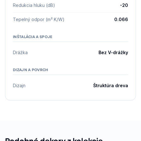
Redukcia hluku (dB)
-20
Tepelný odpor (m² K/W)
0.066
INŠTALÁCIA A SPOJE
Drážka
Bez V-drážky
DIZAJN A POVRCH
Dizajn
Štruktúra dreva
Podobné dekory z kolekcie