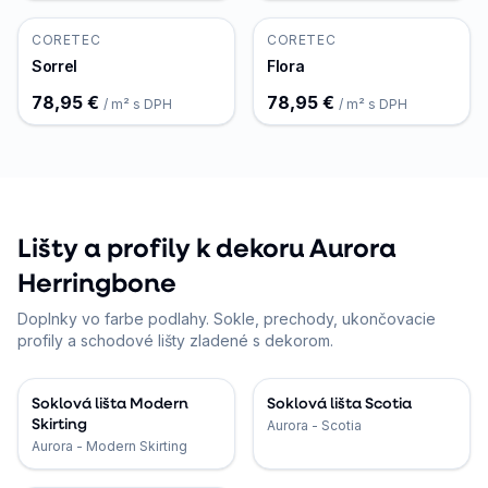
CORETEC
CORETEC
Sorrel
Flora
78,95 €
78,95 €
/ m² s DPH
/ m² s DPH
Lišty a profily k dekoru Aurora
Herringbone
Doplnky vo farbe podlahy. Sokle, prechody, ukončovacie
profily a schodové lišty zladené s dekorom.
Soklová lišta Modern
Soklová lišta Scotia
Skirting
Aurora - Scotia
Aurora - Modern Skirting