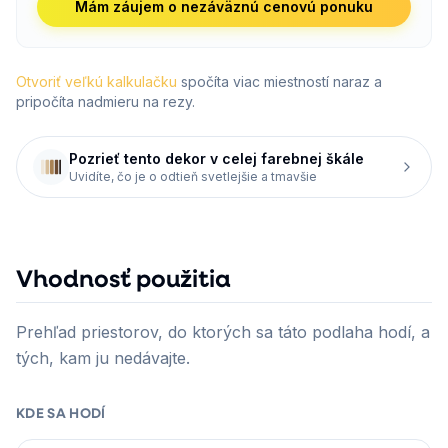
Mám záujem o nezáväznú cenovú ponuku
Otvoriť veľkú kalkulačku
spočíta viac miestností naraz a
pripočíta nadmieru na rezy.
Pozrieť tento dekor v celej farebnej škále
Uvidíte, čo je o odtieň svetlejšie a tmavšie
Vhodnosť použitia
Prehľad priestorov, do ktorých sa táto podlaha hodí, a
tých, kam ju nedávajte.
KDE SA HODÍ