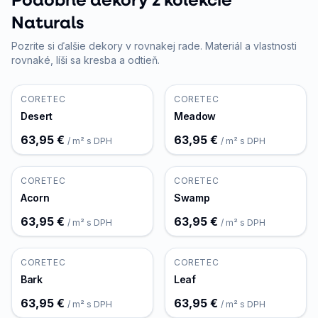
Naturals
Pozrite si ďalšie dekory v rovnakej rade. Materiál a vlastnosti
rovnaké, líši sa kresba a odtieň.
CORETEC
CORETEC
Desert
Meadow
63,95 €
63,95 €
/ m² s DPH
/ m² s DPH
CORETEC
CORETEC
Acorn
Swamp
63,95 €
63,95 €
/ m² s DPH
/ m² s DPH
CORETEC
CORETEC
Bark
Leaf
63,95 €
63,95 €
/ m² s DPH
/ m² s DPH