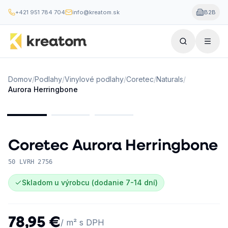
+421 951 784 704
info@kreatom.sk
B2B
Domov
/
Podlahy
/
Vinylové podlahy
/
Coretec
/
Naturals
/
Aurora Herringbone
Coretec
Aurora Herringbone
50 LVRH 2756
Skladom u výrobcu (dodanie 7-14 dní)
78,95 €
/ m² s DPH