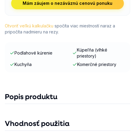
Mám záujem o nezáväznú cenovú ponuku
Otvoriť veľkú kalkulačku
spočíta viac miestností naraz a
pripočíta nadmieru na rezy.
Kúpeľňa (vlhké
Podlahové kúrenie
priestory)
Kuchyňa
Komerčné priestory
Popis produktu
Vhodnosť použitia