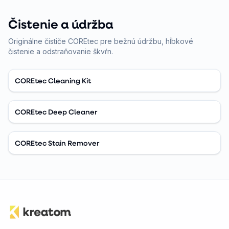
Čistenie a údržba
Originálne čističe COREtec pre bežnú údržbu, hĺbkové
čistenie a odstraňovanie škvŕn.
COREtec Cleaning Kit
COREtec Deep Cleaner
COREtec Stain Remover