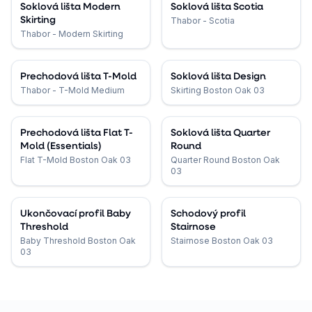
Soklová lišta Modern
Soklová lišta Scotia
Skirting
Thabor - Scotia
Thabor - Modern Skirting
Prechodová lišta T-Mold
Soklová lišta Design
Thabor - T-Mold Medium
Skirting Boston Oak 03
Prechodová lišta Flat T-
Soklová lišta Quarter
Mold (Essentials)
Round
Flat T-Mold Boston Oak 03
Quarter Round Boston Oak
03
Ukončovací profil Baby
Schodový profil
Threshold
Stairnose
Baby Threshold Boston Oak
Stairnose Boston Oak 03
03