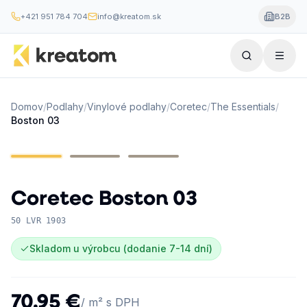
+421 951 784 704
info@kreatom.sk
B2B
Domov
/
Podlahy
/
Vinylové podlahy
/
Coretec
/
The Essentials
/
Boston 03
Coretec
Boston 03
50 LVR 1903
Skladom u výrobcu (dodanie 7-14 dní)
70,95 €
/ m² s DPH