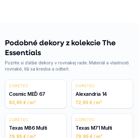
Podobné dekory z kolekcie The
Essentials
Pozrite si ďalšie dekory v rovnakej rade. Materiál a vlastnosti
rovnaké, líši sa kresba a odtieň.
CORETEC
CORETEC
Cosmic MEĎ 67
Alexandria 14
63,95 €
/ m²
72,95 €
/ m²
CORETEC
CORETEC
Texas M86 Multi
Texas M71 Multi
79,95 €
/ m²
79,95 €
/ m²