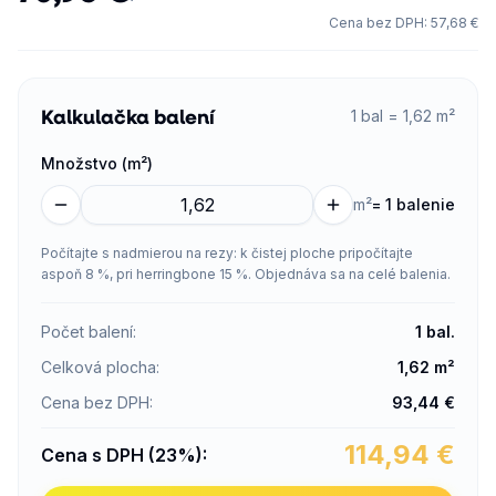
Cena bez DPH
:
57,68 €
Kalkulačka balení
1 bal = 1,62 m²
Množstvo (m²)
m²
=
1 balenie
Počítajte s nadmierou na rezy: k čistej ploche pripočítajte
aspoň 8 %, pri herringbone 15 %. Objednáva sa na celé balenia.
Počet balení
:
1
bal.
Celková plocha
:
1,62
m²
Cena bez DPH
:
93,44
€
114,94
€
Cena s DPH (23%)
: