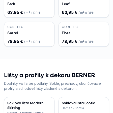
Bark
Leaf
63,95 €
63,95 €
/ m² s DPH
/ m² s DPH
CORETEC
CORETEC
Sorrel
Flora
78,95 €
78,95 €
/ m² s DPH
/ m² s DPH
Lišty a profily k dekoru BERNER
Doplnky vo farbe podlahy. Sokle, prechody, ukončovacie
profily a schodové lišty zladené s dekorom.
Soklová lišta Modern
Soklová lišta Scotia
Skirting
Berner - Scotia
Berner - Modern Skirting