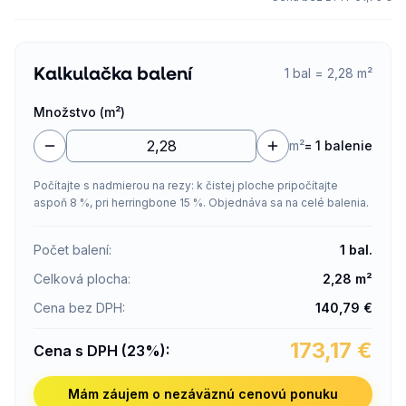
Kalkulačka balení
1 bal = 2,28 m²
Množstvo (m²)
m²
=
1 balenie
Počítajte s nadmierou na rezy: k čistej ploche pripočítajte
aspoň 8 %, pri herringbone 15 %. Objednáva sa na celé balenia.
Počet balení
:
1
bal.
Celková plocha
:
2,28
m²
Cena bez DPH
:
140,79
€
173,17
€
Cena s DPH (23%)
:
Mám záujem o nezáväznú cenovú ponuku