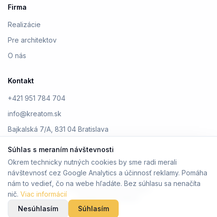
Firma
Realizácie
Pre architektov
O nás
Kontakt
+421 951 784 704
info@kreatom.sk
Bajkalská 7/A, 831 04 Bratislava
Súhlas s meraním návštevnosti
Okrem technicky nutných cookies by sme radi merali
návštevnosť cez Google Analytics a účinnosť reklamy. Pomáha
© 2026 Kreatom. Všetky práva vyhradené.
nám to vedieť, čo na webe hľadáte. Bez súhlasu sa nenačíta
Ochrana osobných údajov
nič.
Viac informácií
Design by Kreatom
Nesúhlasím
Súhlasím