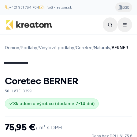
+421 951 784 704
info@kreatom.sk
B2B
Domov
/
Podlahy
/
Vinylové podlahy
/
Coretec
/
Naturals
/
BERNER
Coretec
BERNER
50 LVTE 3399
Skladom u výrobcu (dodanie 7-14 dní)
75,95 €
/ m² s DPH
Cena bez DPH
:
61,75 €