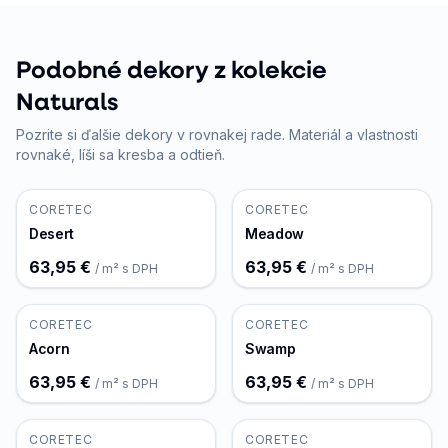
Podobné dekory z kolekcie
Naturals
Pozrite si ďalšie dekory v rovnakej rade. Materiál a vlastnosti
rovnaké, líši sa kresba a odtieň.
CORETEC
CORETEC
Desert
Meadow
63,95 €
63,95 €
/ m² s DPH
/ m² s DPH
CORETEC
CORETEC
Acorn
Swamp
63,95 €
63,95 €
/ m² s DPH
/ m² s DPH
CORETEC
CORETEC