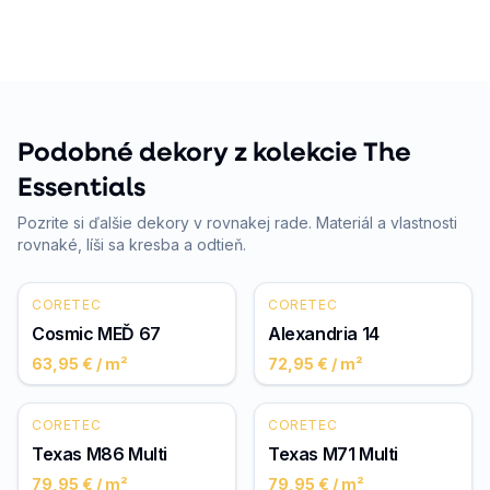
Podobné dekory z kolekcie The
Essentials
Pozrite si ďalšie dekory v rovnakej rade. Materiál a vlastnosti
rovnaké, líši sa kresba a odtieň.
CORETEC
CORETEC
Cosmic MEĎ 67
Alexandria 14
63,95 €
/ m²
72,95 €
/ m²
CORETEC
CORETEC
Texas M86 Multi
Texas M71 Multi
79,95 €
/ m²
79,95 €
/ m²