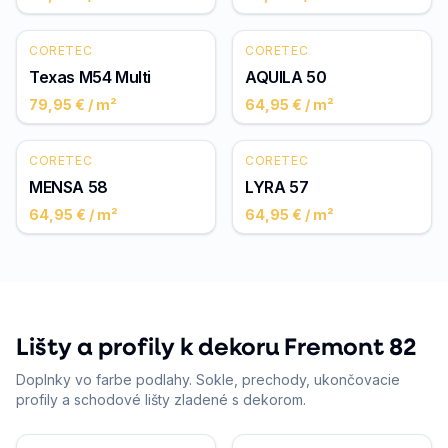
CORETEC
CORETEC
Texas M54 Multi
AQUILA 50
79,95 €
/ m²
64,95 €
/ m²
CORETEC
CORETEC
MENSA 58
LYRA 57
64,95 €
/ m²
64,95 €
/ m²
Lišty a profily k dekoru Fremont 82
Doplnky vo farbe podlahy. Sokle, prechody, ukončovacie
profily a schodové lišty zladené s dekorom.