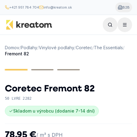
+421 951 784 704
info@kreatom.sk
B2B
Domov
/
Podlahy
/
Vinylové podlahy
/
Coretec
/
The Essentials
/
Fremont 82
Coretec
Fremont 82
50 LVRE 2282
Skladom u výrobcu (dodanie 7-14 dní)
78,95 €
/ m² s DPH