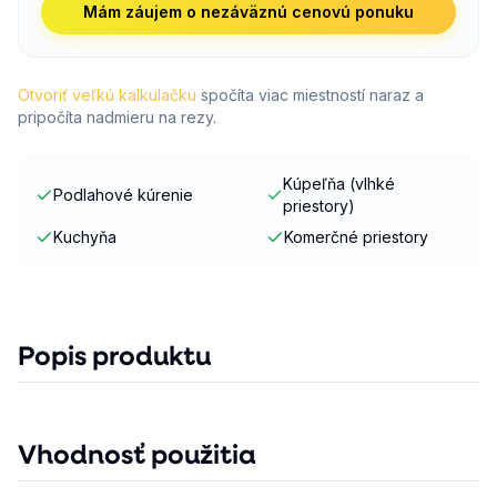
Mám záujem o nezáväznú cenovú ponuku
Otvoriť veľkú kalkulačku
spočíta viac miestností naraz a
pripočíta nadmieru na rezy.
Kúpeľňa (vlhké
Podlahové kúrenie
priestory)
Kuchyňa
Komerčné priestory
Popis produktu
Vhodnosť použitia