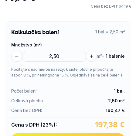
Cena bez DPH
:
64,19 €
Kalkulačka balení
1 bal = 2,50 m²
Množstvo (m²)
m²
=
1 balenie
Počítajte s nadmierou na rezy: k čistej ploche pripočítajte
aspoň 8 %, pri herringbone 15 %. Objednáva sa na celé balenia.
Počet balení
:
1
bal.
Celková plocha
:
2,50
m²
Cena bez DPH
:
160,47
€
197,38
€
Cena s DPH (23%)
: