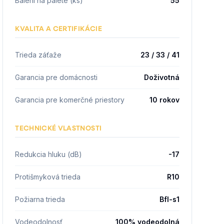
Balení na palete (ks)
55
KVALITA A CERTIFIKÁCIE
Trieda záťaže
23 / 33 / 41
Garancia pre domácnosti
Doživotná
Garancia pre komerčné priestory
10 rokov
TECHNICKÉ VLASTNOSTI
Redukcia hluku (dB)
-17
Protišmyková trieda
R10
Požiarna trieda
Bfl-s1
Vodeodolnosť
100% vodeodolná