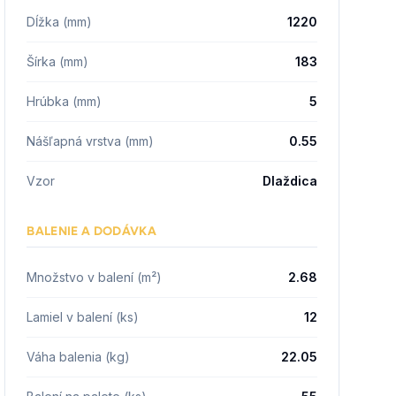
Dĺžka (mm)
1220
Šírka (mm)
183
Hrúbka (mm)
5
Nášľapná vrstva (mm)
0.55
Vzor
Dlaždica
BALENIE A DODÁVKA
Množstvo v balení (m²)
2.68
Lamiel v balení (ks)
12
Váha balenia (kg)
22.05