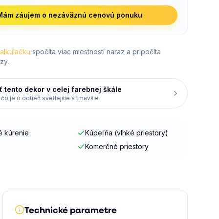
Mám záujem o nezáväznú cenovú ponuku
kalkulačku
spočíta viac miestností naraz a pripočíta
zy.
ť tento dekor v celej farebnej škále
 čo je o odtieň svetlejšie a tmavšie
 kúrenie
Kúpeľňa (vlhké priestory)
Komerčné priestory
Technické parametre