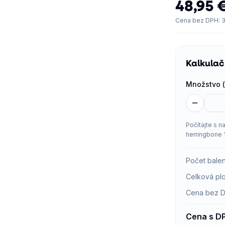
48,95 
Cena bez DPH
:
3
Kalkulač
Množstvo (
Počítajte s n
herringbone 
Počet balen
Celková pl
Cena bez 
Cena s D