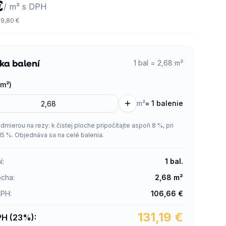
€
/ m² s DPH
9,80 €
ka balení
1 bal = 2,68 m²
m²)
m²
=
1 balenie
admierou na rezy: k čistej ploche pripočítajte aspoň 8 %, pri
15 %. Objednáva sa na celé balenia.
í
:
1
bal.
ocha
:
2,68
m²
DPH
:
106,66
€
131,19
€
PH (23%)
: