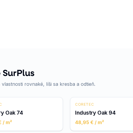
 SurPlus
 vlastnosti rovnaké, líši sa kresba a odtieň.
C
CORETEC
ry Oak 74
Industry Oak 94
€
/ m²
48,95 €
/ m²