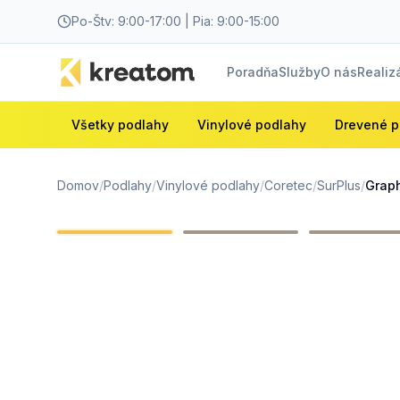
Po-Štv: 9:00-17:00 | Pia: 9:00-15:00
Poradňa
Služby
O nás
Realiz
Všetky podlahy
Vinylové podlahy
Drevené p
Domov
/
Podlahy
/
Vinylové podlahy
/
Coretec
/
SurPlus
/
Graph