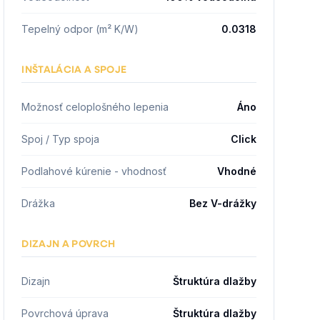
Tepelný odpor (m² K/W)
0.0318
INŠTALÁCIA A SPOJE
Možnosť celoplošného lepenia
Áno
Spoj / Typ spoja
Click
Podlahové kúrenie - vhodnosť
Vhodné
Drážka
Bez V-drážky
DIZAJN A POVRCH
Dizajn
Štruktúra dlažby
Povrchová úprava
Štruktúra dlažby