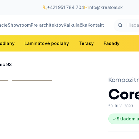
+421 951 784 704
info@kreatom.sk
ácie
Showroom
Pre architektov
Kalkulačka
Kontakt
odlahy
Laminátové podlahy
Terasy
Fasády
ic 93
Kompozitn
Cor
50 RLV 3893
Skladom u