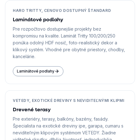
HARO TRITTY, CENOVO DOSTUPNÝ ŠTANDARD
Laminátové podlahy
Pre rozpočtovo dostupnejšie projekty bez
kompromisu na kvalite. Laminát Tritty 100/200/250
ponúka odolný HDF nosič, foto-realistický dekor a
klikový systém. Vhodné pre obytné priestory, chodby,
kancelárie.
Laminátové podlahy
VETEDY, EXOTICKÉ DREVINY S NEVIDITEĽNÝMI KLIPMI
Drevené terasy
Pre exteriéry, terasy, balkóny, bazény, fasády.
Špecialista na exotické dreviny ipe, garapa, cumaru s
neviditeľným klipovým systémom VETEDY. Žiadne
viditeľné skrutky, dlhšia životnosť, jednoduchšia