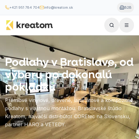
+421 951 784 704
info@kreatom.sk
B2B
Podlahy v Bratislave, od
výberu po dokonalú
pokládku
Prémiové vinylové, drevené, laminátové a kompozitné
podlahy s vlastnou montážou. Bratislavské štúdio
Kreatom, najväčší distribútor COREtec na Slovensku,
partner HARO a VETEDY.