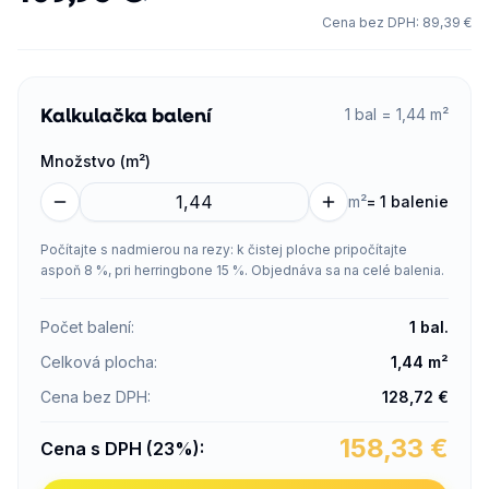
Cena bez DPH
:
89,39 €
Kalkulačka balení
1 bal = 1,44 m²
Množstvo (m²)
m²
=
1 balenie
Počítajte s nadmierou na rezy: k čistej ploche pripočítajte
aspoň 8 %, pri herringbone 15 %. Objednáva sa na celé balenia.
Počet balení
:
1
bal.
Celková plocha
:
1,44
m²
Cena bez DPH
:
128,72
€
158,33
€
Cena s DPH (23%)
: