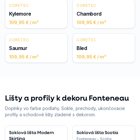
CORETEC
CORETEC
Kylemore
Chambord
109,95 €
/ m²
109,95 €
/ m²
CORETEC
CORETEC
Saumur
Bled
109,95 €
/ m²
109,95 €
/ m²
Lišty a profily k dekoru Fonteneau
Doplnky vo farbe podlahy. Sokle, prechody, ukončovacie
profily a schodové lišty zladené s dekorom.
Soklová lišta Modern
Soklová lišta Scotia
Skirting
Fonteneau - Scotia