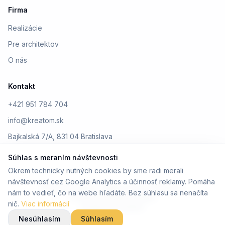
Firma
Realizácie
Pre architektov
O nás
Kontakt
+421 951 784 704
info@kreatom.sk
Bajkalská 7/A, 831 04 Bratislava
Súhlas s meraním návštevnosti
Okrem technicky nutných cookies by sme radi merali
návštevnosť cez Google Analytics a účinnosť reklamy. Pomáha
© 2026 Kreatom. Všetky práva vyhradené.
nám to vedieť, čo na webe hľadáte. Bez súhlasu sa nenačíta
Ochrana osobných údajov
nič.
Viac informácií
Design by Kreatom
Nesúhlasím
Súhlasím