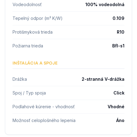
Vodeodolnosť
100% vodeodolná
Tepelný odpor (m² K/W)
0.109
Protišmyková trieda
R10
Požiarna trieda
Bfl-s1
INŠTALÁCIA A SPOJE
Drážka
2-stranná V-drážka
Spoj / Typ spoja
Click
Podlahové kúrenie - vhodnosť
Vhodné
Možnosť celoplošného lepenia
Áno