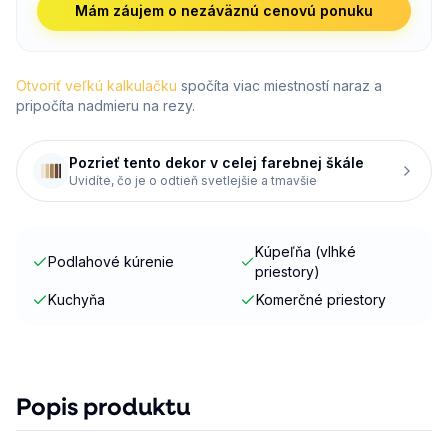
Mám záujem o nezáväznú cenovú ponuku
Otvoriť veľkú kalkulačku
spočíta viac miestností naraz a
pripočíta nadmieru na rezy.
Pozrieť tento dekor v celej farebnej škále
Uvidíte, čo je o odtieň svetlejšie a tmavšie
Kúpeľňa (vlhké
Podlahové kúrenie
priestory)
Kuchyňa
Komerčné priestory
Popis produktu