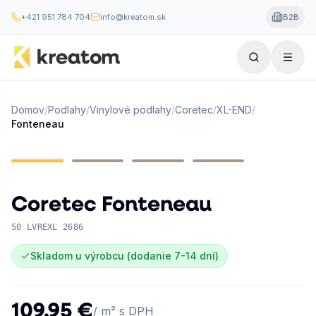
+421 951 784 704
info@kreatom.sk
B2B
Domov
/
Podlahy
/
Vinylové podlahy
/
Coretec
/
XL-END
/
Fonteneau
Coretec
Fonteneau
50 LVREXL 2686
Skladom u výrobcu (dodanie 7-14 dní)
109,95 €
/ m² s DPH