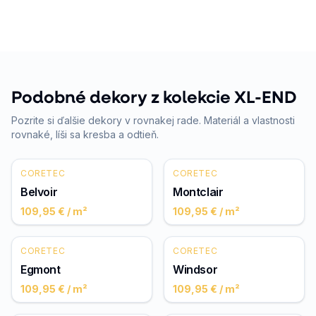
Podobné dekory z kolekcie XL-END
Pozrite si ďalšie dekory v rovnakej rade. Materiál a vlastnosti
rovnaké, líši sa kresba a odtieň.
CORETEC
CORETEC
Belvoir
Montclair
109,95 €
/ m²
109,95 €
/ m²
CORETEC
CORETEC
Egmont
Windsor
109,95 €
/ m²
109,95 €
/ m²