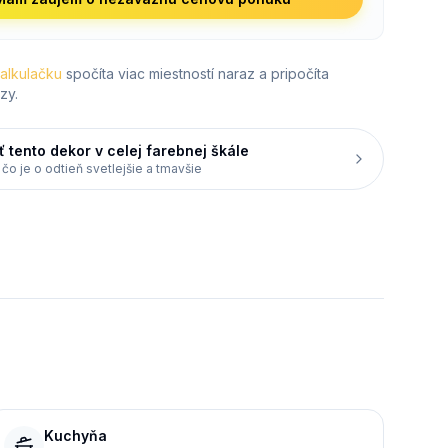
kalkulačku
spočíta viac miestností naraz a pripočíta
zy.
ť tento dekor v celej farebnej škále
 čo je o odtieň svetlejšie a tmavšie
Kuchyňa