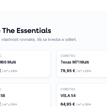
 The Essentials
 vlastnosti rovnaké, líši sa kresba a odtieň.
C
CORETEC
M86 Multi
Texas M71 Multi
€
79,95 €
/ m² s DPH
/ m² s DPH
C
CORETEC
 58
VELA 54
€
64,95 €
/ m² s DPH
/ m² s DPH