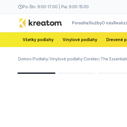
Po-Štv: 9:00-17:00 | Pia: 9:00-15:00
Poradňa
Služby
O nás
Realiz
Všetky podlahy
Vinylové podlahy
Drevené p
Domov
/
Podlahy
/
Vinylové podlahy
/
Coretec
/
The Essential