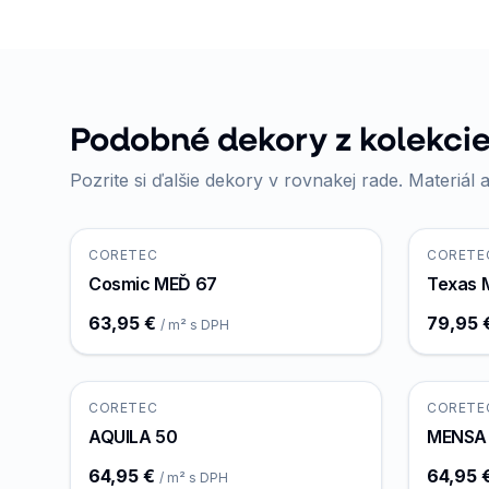
Podobné dekory z kolekcie
Pozrite si ďalšie dekory v rovnakej rade. Materiál a
CORETEC
CORETE
Cosmic MEĎ 67
Texas 
63,95 €
79,95 
/ m² s DPH
CORETEC
CORETE
AQUILA 50
MENSA
64,95 €
64,95 
/ m² s DPH