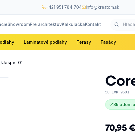
+421 951 784 704
info@kreatom.sk
ácie
Showroom
Pre architektov
Kalkulačka
Kontakt
odlahy
Laminátové podlahy
Terasy
Fasády
s
/
Jasper 01
Cor
50 LVR 9601
Skladom u
70,95 