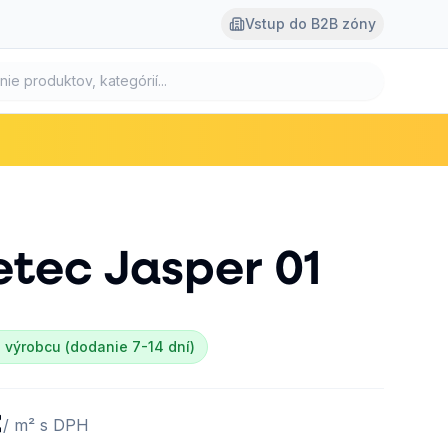
Vstup do B2B zóny
etec
Jasper 01
 výrobcu (dodanie 7-14 dní)
€
/ m² s DPH