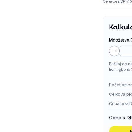
Cena bez DPH
:
5
Kalkul
Množstvo (
Počítajte s n
herringbone 
Počet balen
Celková pl
Cena bez 
Cena s D