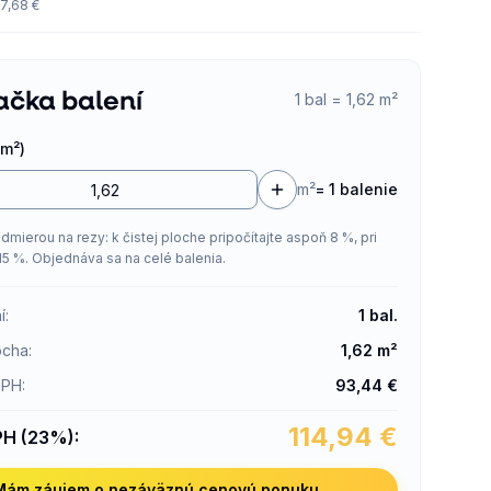
7,68 €
ačka balení
1 bal = 1,62 m²
m²)
m²
=
1 balenie
admierou na rezy: k čistej ploche pripočítajte aspoň 8 %, pri
15 %. Objednáva sa na celé balenia.
í
:
1
bal.
ocha
:
1,62
m²
DPH
:
93,44
€
114,94
€
PH (23%)
:
Mám záujem o nezáväznú cenovú ponuku