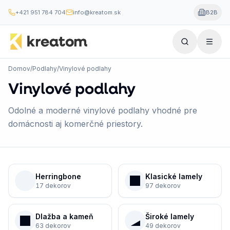
+421 951 784 704
info@kreatom.sk
B2B
Domov
/
Podlahy
/
Vinylové podlahy
Vinylové podlahy
Odolné a moderné vinylové podlahy vhodné pre
domácnosti aj komerčné priestory.
Herringbone
Klasické lamely
17 dekorov
97 dekorov
Dlažba a kameň
Široké lamely
63 dekorov
49 dekorov