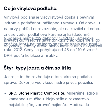
Čo je vinylová podlaha
Vinylová podlaha je viacvrstvová doska s pevným
jadrom a potlačenou nášľapnou vrstvou. Od dreva ju
na prvý pohľad nerozoznáte, ale na rozdiel od neho
znesie vodu, podlahové kúrenie aj každodennú
V ponuke máme 222 dekorov COREtec, americkej
prevádzku. Preto sa dáva do kuchyne, kúpeľne aj do
značky, ktorá pevné jadro na trh priniesla ako prvá v
obývačky, kde by drevo alebo laminát dlho nevydržali.
roku 2012. Ceny sa pohybujú od 48 do 110 € za m² s
DPH podľa kolekcie a hrúbky.
Štyri typy jadra a čím sa líšia
Jadro je to, čo rozhoduje o tom, ako sa podlaha
správa. Dekor je vec vkusu, jadro je vec použitia.
SPC, Stone Plastic Composite.
Minerálne jadro s
kamennou múčkou. Najtvrdšie a rozmerovo
najstabilnejšie, zároveň najtenšie. Hodí sa do