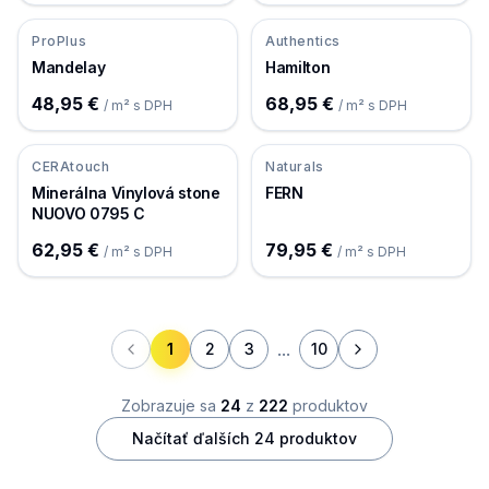
ProPlus
Authentics
Mandelay
Hamilton
48,95 €
68,95 €
/ m² s DPH
/ m² s DPH
CERAtouch
Naturals
Minerálna Vinylová stone
FERN
NUOVO 0795 C
62,95 €
79,95 €
/ m² s DPH
/ m² s DPH
...
1
2
3
10
Zobrazuje sa
24
z
222
produktov
Načítať ďalších
24
produktov