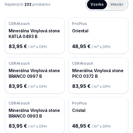
Nájdených
222
produktov
Vzorka
Interiér
CERAtouch
ProPlus
Minerálna Vinylová stone
Oriental
KATLA 0493 B
83,95 €
48,95 €
/ m² s DPH
/ m² s DPH
CERAtouch
CERAtouch
Minerálna Vinylová stone
Minerálna Vinylová stone
BRANCO 0997 B
PICO 0372 B
83,95 €
83,95 €
/ m² s DPH
/ m² s DPH
CERAtouch
ProPlus
Minerálna Vinylová stone
Cristal
BRANCO 0993 B
83,95 €
48,95 €
/ m² s DPH
/ m² s DPH