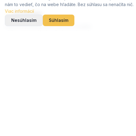
nám to vedieť, čo na webe hľadáte. Bez súhlasu sa nenačíta nič.
Viac informácií
Nesúhlasím
Súhlasím
Prémiové podlahy, ktoré definujú charakter
vášho priestoru. Kvalita, dizajn a trvácnosť v
každom detaile.
Podlahy
Vinylové podlahy
Drevené podlahy
Kalkulačka
Doplnky a lišty
Firma
Realizácie
Pre architektov