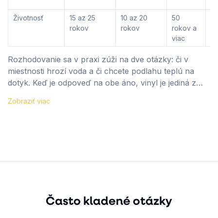
st
Životnosť
15 az 25
10 az 20
50
5
rokov
rokov
rokov a
ro
viac
vi
Rozhodovanie sa v praxi zúži na dve otázky: či v
miestnosti hrozí voda a či chcete podlahu teplú na
dotyk. Keď je odpoveď na obe áno, vinyl je jediná z
tejto štvorice, ktorá to zvládne.
Zobraziť viac
Často kladené otázky