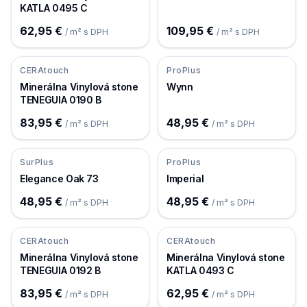
KATLA 0495 C
62,95 €
109,95 €
/ m² s DPH
/ m² s DPH
CERAtouch
ProPlus
Minerálna Vinylová stone
Wynn
TENEGUIA 0190 B
83,95 €
48,95 €
/ m² s DPH
/ m² s DPH
SurPlus
ProPlus
Elegance Oak 73
Imperial
48,95 €
48,95 €
/ m² s DPH
/ m² s DPH
CERAtouch
CERAtouch
Minerálna Vinylová stone
Minerálna Vinylová stone
TENEGUIA 0192 B
KATLA 0493 C
83,95 €
62,95 €
/ m² s DPH
/ m² s DPH