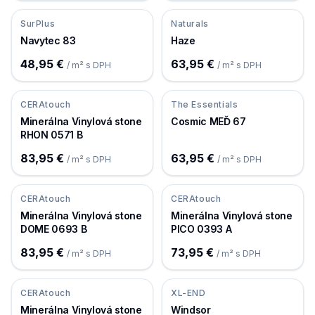
SurPlus
Naturals
Navytec 83
Haze
48,95 €
63,95 €
/ m² s DPH
/ m² s DPH
CERAtouch
The Essentials
Minerálna Vinylová stone
Cosmic MEĎ 67
RHON 0571 B
83,95 €
63,95 €
/ m² s DPH
/ m² s DPH
CERAtouch
CERAtouch
Minerálna Vinylová stone
Minerálna Vinylová stone
DOME 0693 B
PICO 0393 A
83,95 €
73,95 €
/ m² s DPH
/ m² s DPH
CERAtouch
XL-END
Minerálna Vinylová stone
Windsor