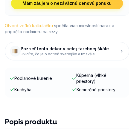
Mám záujem o nezáväznú cenovú ponuku
Otvoriť veľkú kalkulačku
spočíta viac miestností naraz a
pripočíta nadmieru na rezy.
Pozrieť tento dekor v celej farebnej škále
Uvidíte, čo je o odtieň svetlejšie a tmavšie
Kúpeľňa (vlhké
Podlahové kúrenie
priestory)
Kuchyňa
Komerčné priestory
Popis produktu