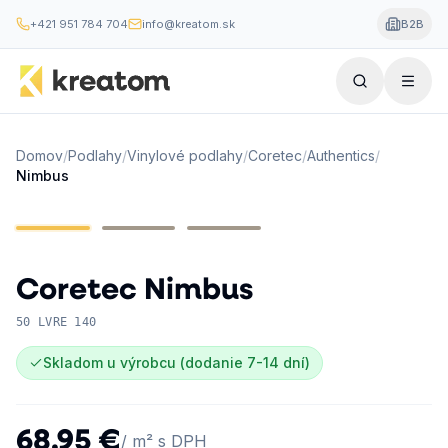
+421 951 784 704
info@kreatom.sk
B2B
Domov
/
Podlahy
/
Vinylové podlahy
/
Coretec
/
Authentics
/
Nimbus
Coretec
Nimbus
50 LVRE 140
Skladom u výrobcu (dodanie 7-14 dní)
68,95 €
/ m² s DPH