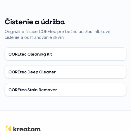
Čistenie a údržba
Originálne čističe COREtec pre bežnú údržbu, hĺbkové
čistenie a odstraňovanie škvŕn.
COREtec Cleaning Kit
COREtec Deep Cleaner
COREtec Stain Remover