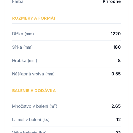
Farba
Prírodné
ROZMERY A FORMÁT
Dĺžka (mm)
1220
Šírka (mm)
180
Hrúbka (mm)
8
Nášľapná vrstva (mm)
0.55
BALENIE A DODÁVKA
Množstvo v balení (m²)
2.65
Lamiel v balení (ks)
12
Váha balenia (kg)
23