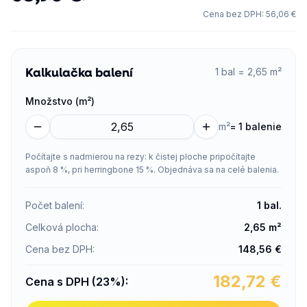
Cena bez DPH
:
56,06 €
Kalkulačka balení
1 bal = 2,65 m²
Množstvo (m²)
m²
=
1 balenie
Počítajte s nadmierou na rezy: k čistej ploche pripočítajte
aspoň 8 %, pri herringbone 15 %. Objednáva sa na celé balenia.
Počet balení
:
1
bal.
Celková plocha
:
2,65
m²
Cena bez DPH
:
148,56
€
182,72
€
Cena s DPH (23%)
: