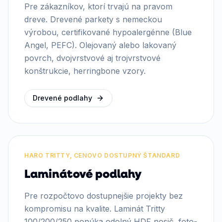
Pre zákazníkov, ktorí trvajú na pravom
dreve. Drevené parkety s nemeckou
výrobou, certifikované hypoalergénne (Blue
Angel, PEFC). Olejovaný alebo lakovaný
povrch, dvojvrstvové aj trojvrstvové
konštrukcie, herringbone vzory.
Drevené podlahy
HARO TRITTY, CENOVO DOSTUPNÝ ŠTANDARD
Laminátové podlahy
Pre rozpočtovo dostupnejšie projekty bez
kompromisu na kvalite. Laminát Tritty
100/200/250 ponúka odolný HDF nosič, foto-