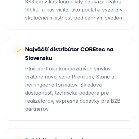
3×3 cm v katalógu nikdy neukáže reálnu
hĺbku, u nás vidíte, ako podlaha vyzerá v
skutočnej miestnosti pod denným svetlom.
Najväčší distribútor COREtec na
Slovensku
Plné portfólio kompozitných vinylov,
vrátane novej série Premium, Stone a
herringbone formátov. Skladová
dostupnosť, technická podpora pre
realizátorov, expresné dodávky pre B2B
partnerov.