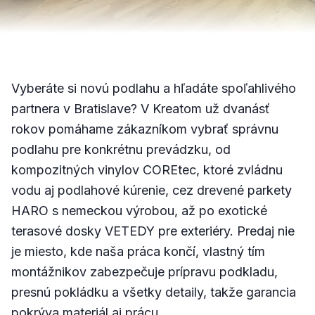
Vyberáte si novú podlahu a hľadáte spoľahlivého
partnera v Bratislave? V Kreatom už dvanásť
rokov pomáhame zákazníkom vybrať správnu
podlahu pre konkrétnu prevádzku, od
kompozitných vinylov COREtec, ktoré zvládnu
vodu aj podlahové kúrenie, cez drevené parkety
HARO s nemeckou výrobou, až po exotické
terasové dosky VETEDY pre exteriéry. Predaj nie
je miesto, kde naša práca končí, vlastný tím
montážnikov zabezpečuje prípravu podkladu,
presnú pokládku a všetky detaily, takže garancia
pokrýva materiál aj prácu.