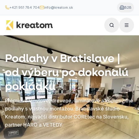
+421 951 784 704
info@kreatom.sk
B2B
Podlahy v Bratislave |
od výberu po dokonalú
pokládku
Prémiové vinylové, drevené, laminátové a kompozitné
podlahy s vlastnou montážou. Bratislavské štúdio
Kreatom, najväčší distribútor COREtec na Slovensku,
partner HARO a VETEDY.