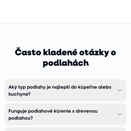
Často kladené otázky o
podlahách
Aký typ podlahy je najlepší do kúpeľne alebo
kuchyne?
Kompozitná vinylová podlaha COREtec. Je 100 %
Funguje podlahové kúrenie s drevenou
vodoodolná, znesie zaplavenie aj dlhodobú vlhkosť, a
zároveň vyzerá ako pravé drevo. Klasické drevo aj
podlahou?
laminát do mokrých priestorov neodporúčame, voda zničí
Áno, ale s obmedzeniami. Tenšie (10–13 mm) drevené
HDF nosič.