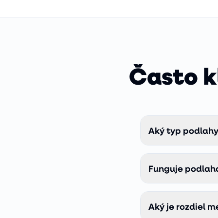
Často k
Aký typ podlahy
Kompozitná vinylo
vlhkosť, a zároveň
Funguje podlaho
neodporúčame, vod
Áno, ale s obmedz
teplovodné podlah
Aký je rozdiel 
neodporúčajú. Najl