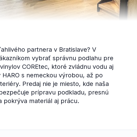
ahlivého partnera v Bratislave? V
kazníkom vybrať správnu podlahu pre
inylov COREtec, ktoré zvládnu vodu aj
ty HARO s nemeckou výrobou, až po
riéry. Predaj nie je miesto, kde naša
abezpečuje prípravu podkladu, presnú
a pokrýva materiál aj prácu.