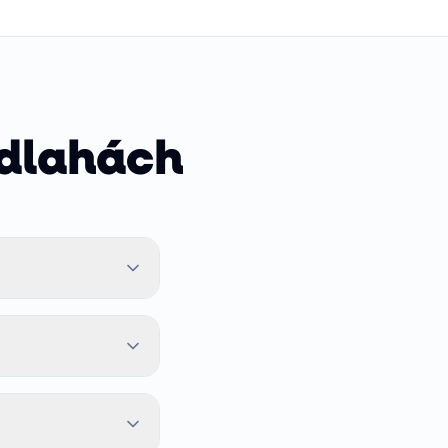
odlahách
nie aj dlhodobú
rých priestorov
ikované pre
 dreviny sa
ci tepelný prenos.