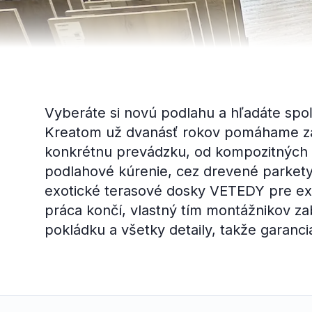
Vyberáte si novú podlahu a hľadáte spoľ
Kreatom už dvanásť rokov pomáhame zá
konkrétnu prevádzku, od kompozitných v
podlahové kúrenie, cez drevené parke
exotické terasové dosky VETEDY pre exte
práca končí, vlastný tím montážnikov z
pokládku a všetky detaily, takže garanci