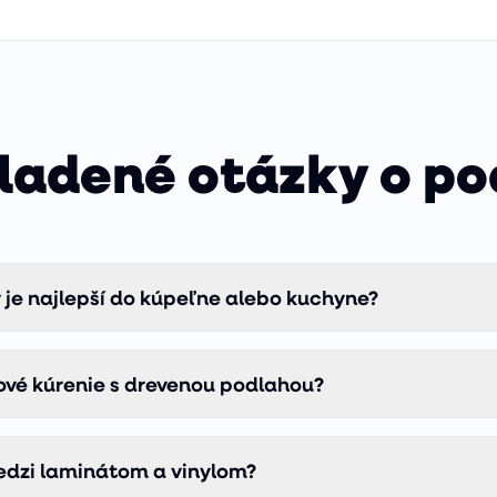
ladené otázky o p
 je najlepší do kúpeľne alebo kuchyne?
vá podlaha COREtec. Je 100 % vodoodolná, znesie zaplave
 vyzerá ako pravé drevo. Klasické drevo aj laminát do mok
vé kúrenie s drevenou podlahou?
a zničí HDF nosič.
eniami. Tenšie (10–13 mm) drevené parkety HARO sú certif
ové kúrenie. Hrubé masívne dosky alebo niektoré exotické
medzi laminátom a vinylom?
epšie funguje kompozitný vinyl COREtec, ktorý má vynikajú