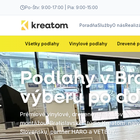
Po-Štv: 9:00-17:00 | Pia: 9:00-15:00
Poradňa
Služby
O nás
Realiz
Všetky podlahy
Vinylové podlahy
Drevené p
Podlahy v Bra
výberu po d
Prémiové vinylové, drevené, laminátové a ko
montážou. Bratislavské štúdio Kreatom, najv
Slovensku, partner HARO a VETEDY.