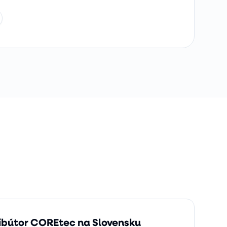
ribútor COREtec na Slovensku