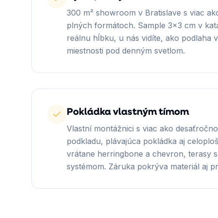
300 m² showroom v Bratislave s viac ak
plných formátoch. Sample 3×3 cm v kat
reálnu hĺbku, u nás vidíte, ako podlaha 
miestnosti pod denným svetlom.
Pokládka vlastným tímom
Vlastní montážnici s viac ako desaťročn
podkladu, plávajúca pokládka aj celoploš
vrátane herringbone a chevron, terasy
systémom. Záruka pokrýva materiál aj p