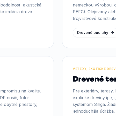
oodolnosť, akustická
nemeckou výrobou, ce
cká imitácia dreva
PEFC). Olejovaný aleb
trojvrstvové konštruk
Drevené podlahy
VETEDY, EXOTICKÉ DREVI
Drevené te
mpromisu na kvalite.
Pre exteriéry, terasy,
DF nosič, foto-
exotické dreviny ipe,
re obytné priestory,
systémom Sihga. Žiadne
jednoduchšia údržba.