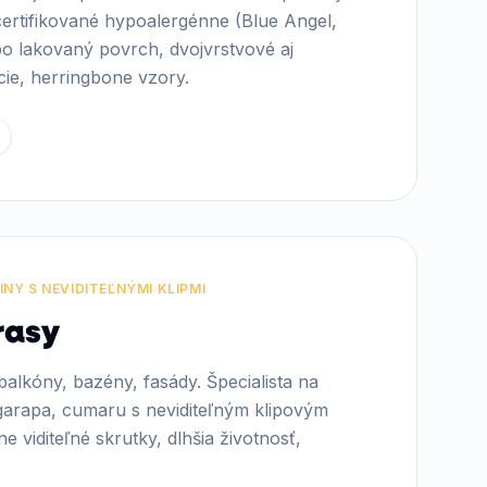
rtifikované hypoalergénne (Blue Angel,
o lakovaný povrch, dvojvrstvové aj
cie, herringbone vzory.
NY S NEVIDITEĽNÝMI KLIPMI
rasy
 balkóny, bazény, fasády. Špecialista na
 garapa, cumaru s neviditeľným klipovým
 viditeľné skrutky, dlhšia životnosť,