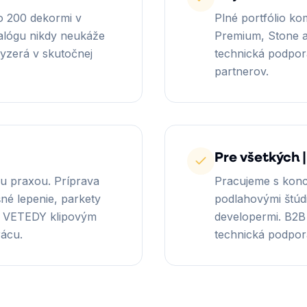
o 200 dekormi v
Plné portfólio ko
alógu nikdy neukáže
Premium, Stone a
vyzerá v skutočnej
technická podpor
partnerov.
Pre všetkých |
ou praxou. Príprava
Pracujeme s konc
né lepenie, parkety
podlahovými štúdi
 s VETEDY klipovým
developermi. B2B
rácu.
technická podpor