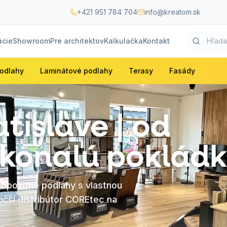
+421 951 784 704
info@kreatom.sk
ácie
Showroom
Pre architektov
Kalkulačka
Kontakt
odlahy
Laminátové podlahy
Terasy
Fasády
tislave | od
okonalú poklád
mpozitné podlahy s vlastnou
äčší distribútor COREtec na