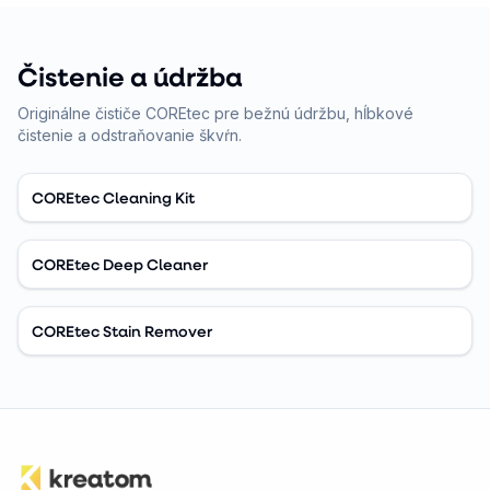
Čistenie a údržba
Originálne čističe COREtec pre bežnú údržbu, hĺbkové
čistenie a odstraňovanie škvŕn.
COREtec Cleaning Kit
COREtec Deep Cleaner
COREtec Stain Remover