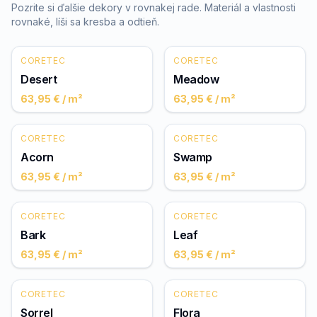
Pozrite si ďalšie dekory v rovnakej rade. Materiál a vlastnosti
rovnaké, líši sa kresba a odtieň.
CORETEC
CORETEC
Desert
Meadow
63,95 €
/ m²
63,95 €
/ m²
CORETEC
CORETEC
Acorn
Swamp
63,95 €
/ m²
63,95 €
/ m²
CORETEC
CORETEC
Bark
Leaf
63,95 €
/ m²
63,95 €
/ m²
CORETEC
CORETEC
Sorrel
Flora