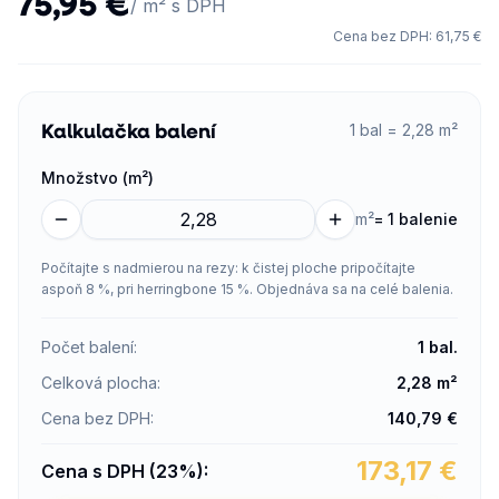
75,95 €
/ m² s DPH
Cena bez DPH
:
61,75 €
Kalkulačka balení
1 bal = 2,28 m²
Množstvo (m²)
m²
=
1 balenie
Počítajte s nadmierou na rezy: k čistej ploche pripočítajte
aspoň 8 %, pri herringbone 15 %. Objednáva sa na celé balenia.
Počet balení
:
1
bal.
Celková plocha
:
2,28
m²
Cena bez DPH
:
140,79
€
173,17
€
Cena s DPH (23%)
: