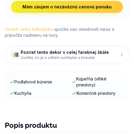
Mám záujem o nezáväznú cenovú ponuku
Otvoriť veľkú kalkulačku
spočíta viac miestností naraz a
pripočíta nadmieru na rezy.
Pozrieť tento dekor v celej farebnej škále
Uvidíte, čo je o odtieň svetlejšie a tmavšie
Kúpeľňa (vlhké
Podlahové kúrenie
priestory)
Kuchyňa
Komerčné priestory
Popis produktu