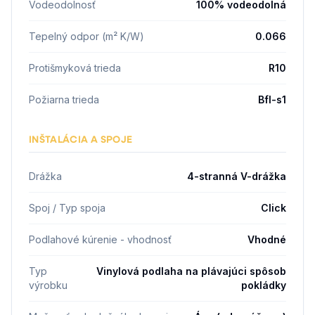
Vodeodolnosť
100% vodeodolná
Tepelný odpor (m² K/W)
0.066
Protišmyková trieda
R10
Požiarna trieda
Bfl-s1
INŠTALÁCIA A SPOJE
Drážka
4-stranná V-drážka
Spoj / Typ spoja
Click
Podlahové kúrenie - vhodnosť
Vhodné
Typ
Vinylová podlaha na plávajúci spôsob
výrobku
pokládky