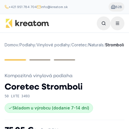
+421 951 784 704
info@kreatom.sk
B2B
Domov
/
Podlahy
/
Vinylové podlahy
/
Coretec
/
Naturals
/
Stromboli
Kompozitná vinylová podlaha
Coretec
Stromboli
50 LVTE 3493
Skladom u výrobcu (dodanie 7-14 dní)