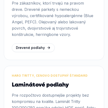
Pre zákazníkov, ktorí trvajú na pravom
dreve. Drevené parkety s nemeckou
výrobou, certifikované hypoalergénne (Blue
Angel, PEFC). Olejovaný alebo lakovaný
povrch, dvojvrstvové aj trojvrstvové
konštrukcie, herringbone vzory.
Drevené podlahy
HARO TRITTY, CENOVO DOSTUPNÝ ŠTANDARD
Laminátové podlahy
Pre rozpočtovo dostupnejšie projekty bez
kompromisu na kvalite. Laminát Tritty
100/200/250 ponúka odolný HDF nosič, foto-