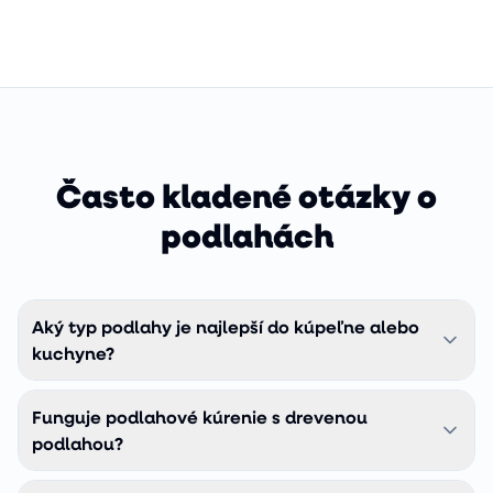
Často kladené otázky o
podlahách
Aký typ podlahy je najlepší do kúpeľne alebo
kuchyne?
Kompozitná vinylová podlaha COREtec. Je 100 %
Funguje podlahové kúrenie s drevenou
vodoodolná, znesie zaplavenie aj dlhodobú vlhkosť, a
zároveň vyzerá ako pravé drevo. Klasické drevo aj
podlahou?
laminát do mokrých priestorov neodporúčame, voda zničí
Áno, ale s obmedzeniami. Tenšie (10–13 mm) drevené
HDF nosič.