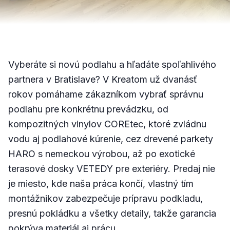
Vyberáte si novú podlahu a hľadáte spoľahlivého
partnera v Bratislave? V Kreatom už dvanásť
rokov pomáhame zákazníkom vybrať správnu
podlahu pre konkrétnu prevádzku, od
kompozitných vinylov COREtec, ktoré zvládnu
vodu aj podlahové kúrenie, cez drevené parkety
HARO s nemeckou výrobou, až po exotické
terasové dosky VETEDY pre exteriéry. Predaj nie
je miesto, kde naša práca končí, vlastný tím
montážnikov zabezpečuje prípravu podkladu,
presnú pokládku a všetky detaily, takže garancia
pokrýva materiál aj prácu.