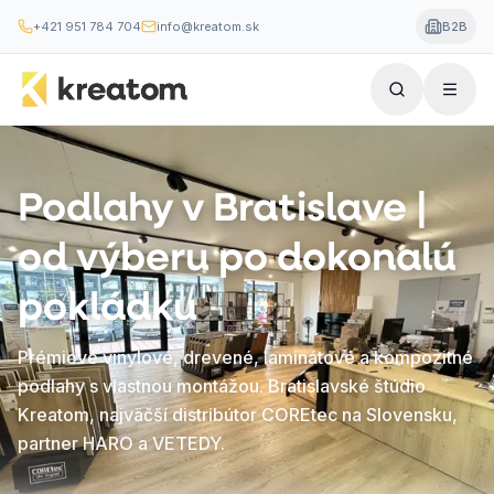
+421 951 784 704
info@kreatom.sk
B2B
Podlahy v Bratislave |
od výberu po dokonalú
pokládku
Prémiové vinylové, drevené, laminátové a kompozitné
podlahy s vlastnou montážou. Bratislavské štúdio
Kreatom, najväčší distribútor COREtec na Slovensku,
partner HARO a VETEDY.