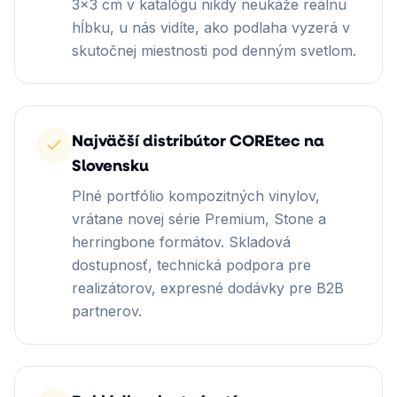
3×3 cm v katalógu nikdy neukáže reálnu
hĺbku, u nás vidíte, ako podlaha vyzerá v
skutočnej miestnosti pod denným svetlom.
Najväčší distribútor COREtec na
Slovensku
Plné portfólio kompozitných vinylov,
vrátane novej série Premium, Stone a
herringbone formátov. Skladová
dostupnosť, technická podpora pre
realizátorov, expresné dodávky pre B2B
partnerov.