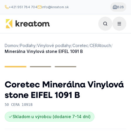
+421 951 784 704
info@kreatom.sk
B2B
Domov
/
Podlahy
/
Vinylové podlahy
/
Coretec
/
CERAtouch
/
Minerálna Vinylová stone EIFEL 1091 B
Coretec
Minerálna Vinylová
stone EIFEL 1091 B
50 CERA 1091B
Skladom u výrobcu (dodanie 7-14 dní)