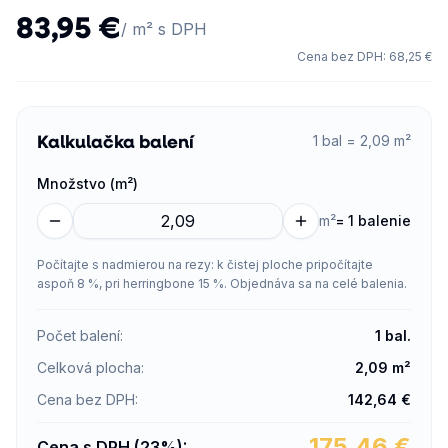
83,95 €
/ m² s DPH
Cena bez DPH
:
68,25 €
Kalkulačka balení
1 bal = 2,09 m²
Množstvo (m²)
m²
=
1 balenie
Počítajte s nadmierou na rezy: k čistej ploche pripočítajte
aspoň 8 %, pri herringbone 15 %. Objednáva sa na celé balenia.
Počet balení
:
1
bal.
Celková plocha
:
2,09
m²
Cena bez DPH
:
142,64
€
175,46
€
Cena s DPH (23%)
: