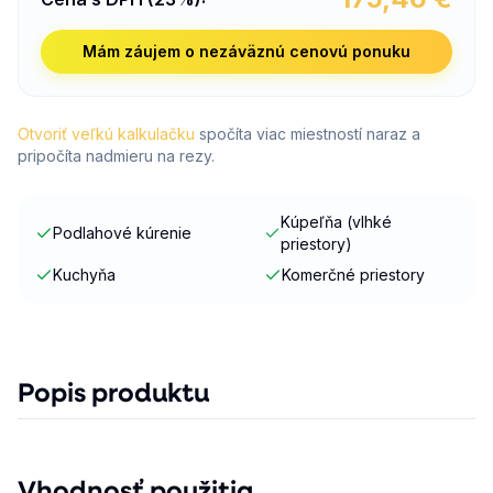
Mám záujem o nezáväznú cenovú ponuku
Otvoriť veľkú kalkulačku
spočíta viac miestností naraz a
pripočíta nadmieru na rezy.
Kúpeľňa (vlhké
Podlahové kúrenie
priestory)
Kuchyňa
Komerčné priestory
Popis produktu
Vhodnosť použitia