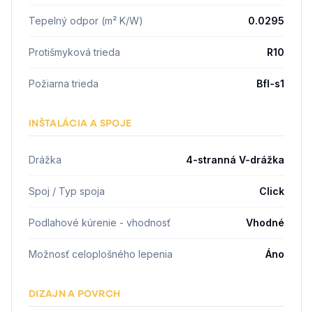
Tepelný odpor (m² K/W)
0.0295
Protišmyková trieda
R10
Požiarna trieda
Bfl-s1
INŠTALÁCIA A SPOJE
Drážka
4-stranná V-drážka
Spoj / Typ spoja
Click
Podlahové kúrenie - vhodnosť
Vhodné
Možnosť celoplošného lepenia
Áno
DIZAJN A POVRCH