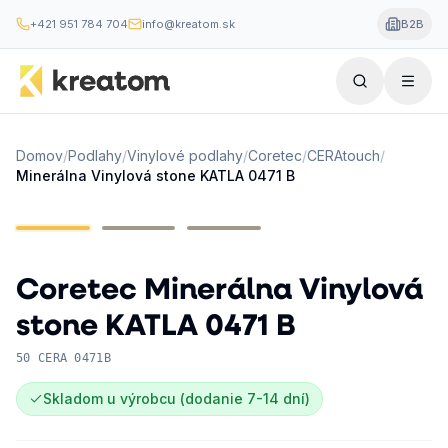
+421 951 784 704
info@kreatom.sk
B2B
Domov
/
Podlahy
/
Vinylové podlahy
/
Coretec
/
CERAtouch
/
Minerálna Vinylová stone KATLA 0471 B
Coretec
Minerálna Vinylová
stone KATLA 0471 B
50 CERA 0471B
Skladom u výrobcu (dodanie 7-14 dní)