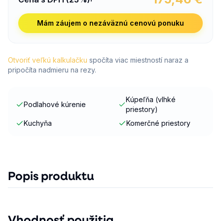
Mám záujem o nezáväznú cenovú ponuku
Otvoriť veľkú kalkulačku
spočíta viac miestností naraz a
pripočíta nadmieru na rezy.
Kúpeľňa (vlhké
Podlahové kúrenie
priestory)
Kuchyňa
Komerčné priestory
Popis produktu
Vhodnosť použitia