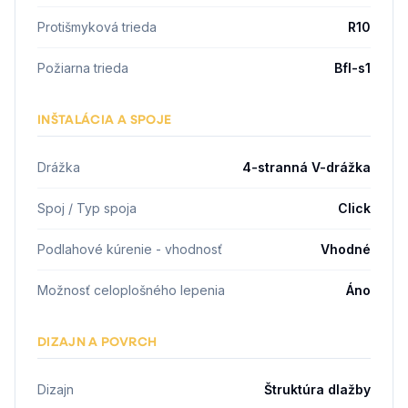
Protišmyková trieda
R10
Požiarna trieda
Bfl-s1
INŠTALÁCIA A SPOJE
Drážka
4-stranná V-drážka
Spoj / Typ spoja
Click
Podlahové kúrenie - vhodnosť
Vhodné
Možnosť celoplošného lepenia
Áno
DIZAJN A POVRCH
Dizajn
Štruktúra dlažby