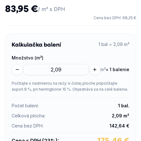
83,95 €
/ m² s DPH
Cena bez DPH
:
68,25 €
Kalkulačka balení
1 bal = 2,09 m²
Množstvo (m²)
m²
=
1 balenie
Počítajte s nadmierou na rezy: k čistej ploche pripočítajte
aspoň 8 %, pri herringbone 15 %. Objednáva sa na celé balenia.
Počet balení
:
1
bal.
Celková plocha
:
2,09
m²
Cena bez DPH
:
142,64
€
175,46
€
Cena s DPH (23%)
: