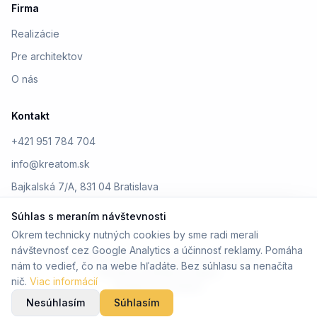
Firma
Realizácie
Pre architektov
O nás
Kontakt
+421 951 784 704
info@kreatom.sk
Bajkalská 7/A, 831 04 Bratislava
Súhlas s meraním návštevnosti
Okrem technicky nutných cookies by sme radi merali
návštevnosť cez Google Analytics a účinnosť reklamy. Pomáha
© 2026 Kreatom. Všetky práva vyhradené.
nám to vedieť, čo na webe hľadáte. Bez súhlasu sa nenačíta
Ochrana osobných údajov
nič.
Viac informácií
Design by Kreatom
Nesúhlasím
Súhlasím