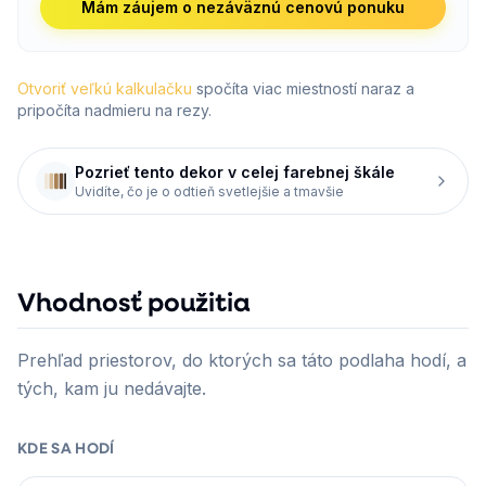
Mám záujem o nezáväznú cenovú ponuku
Otvoriť veľkú kalkulačku
spočíta viac miestností naraz a
pripočíta nadmieru na rezy.
Pozrieť tento dekor v celej farebnej škále
Uvidíte, čo je o odtieň svetlejšie a tmavšie
Vhodnosť použitia
Prehľad priestorov, do ktorých sa táto podlaha hodí, a
tých, kam ju nedávajte.
KDE SA HODÍ