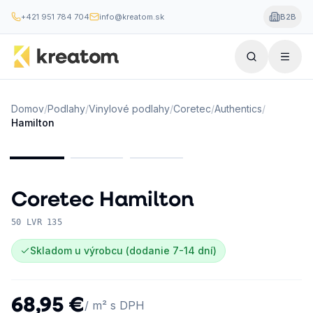
+421 951 784 704
info@kreatom.sk
B2B
Domov
/
Podlahy
/
Vinylové podlahy
/
Coretec
/
Authentics
/
Hamilton
Coretec
Hamilton
50 LVR 135
Skladom u výrobcu (dodanie 7-14 dní)
68,95 €
/ m² s DPH