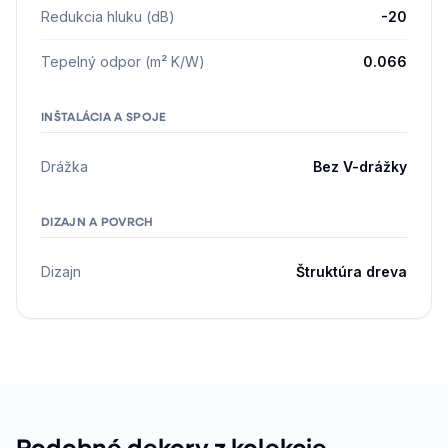
Redukcia hluku (dB)
-20
Tepelný odpor (m² K/W)
0.066
INŠTALÁCIA A SPOJE
Drážka
Bez V-drážky
DIZAJN A POVRCH
Dizajn
Štruktúra dreva
Podobné dekory z kolekcie