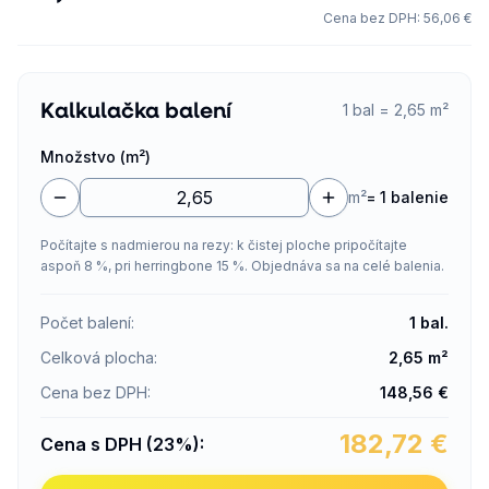
Cena bez DPH
:
56,06 €
Kalkulačka balení
1 bal = 2,65 m²
Množstvo (m²)
m²
=
1 balenie
Počítajte s nadmierou na rezy: k čistej ploche pripočítajte
aspoň 8 %, pri herringbone 15 %. Objednáva sa na celé balenia.
Počet balení
:
1
bal.
Celková plocha
:
2,65
m²
Cena bez DPH
:
148,56
€
182,72
€
Cena s DPH (23%)
: