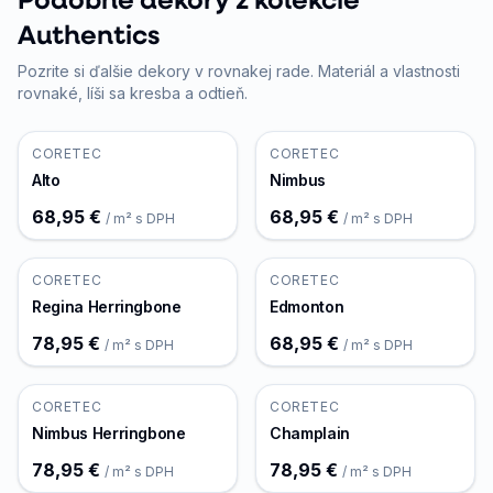
Authentics
Pozrite si ďalšie dekory v rovnakej rade. Materiál a vlastnosti
rovnaké, líši sa kresba a odtieň.
CORETEC
CORETEC
Alto
Nimbus
68,95 €
68,95 €
/ m² s DPH
/ m² s DPH
CORETEC
CORETEC
Regina Herringbone
Edmonton
78,95 €
68,95 €
/ m² s DPH
/ m² s DPH
CORETEC
CORETEC
Nimbus Herringbone
Champlain
78,95 €
78,95 €
/ m² s DPH
/ m² s DPH