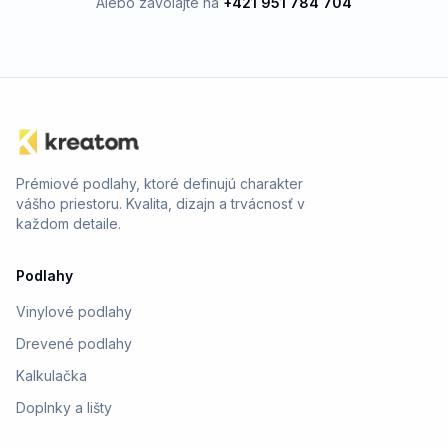
Alebo zavolajte na
+421 951 784 704
Prémiové podlahy, ktoré definujú charakter
vášho priestoru. Kvalita, dizajn a trvácnosť v
každom detaile.
Podlahy
Vinylové podlahy
Drevené podlahy
Kalkulačka
Doplnky a lišty