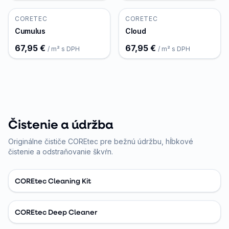
CORETEC
CORETEC
Cumulus
Cloud
67,95 €
67,95 €
/ m² s DPH
/ m² s DPH
Čistenie a údržba
Originálne čističe COREtec pre bežnú údržbu, hĺbkové
čistenie a odstraňovanie škvŕn.
COREtec Cleaning Kit
COREtec Deep Cleaner