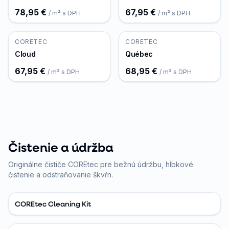
78,95 €
67,95 €
/ m² s DPH
/ m² s DPH
CORETEC
CORETEC
Cloud
Québec
67,95 €
68,95 €
/ m² s DPH
/ m² s DPH
Čistenie a údržba
Originálne čističe COREtec pre bežnú údržbu, hĺbkové
čistenie a odstraňovanie škvŕn.
COREtec Cleaning Kit