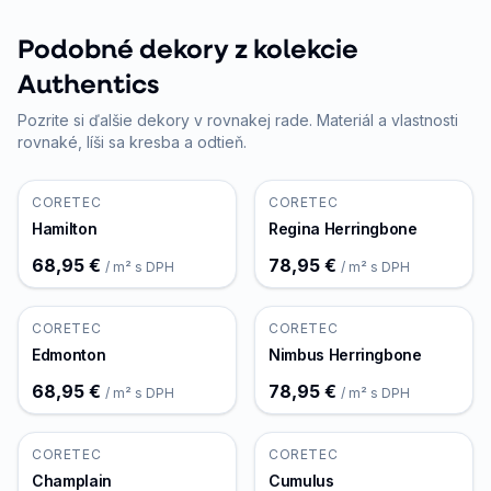
Podobné dekory z kolekcie
Authentics
Pozrite si ďalšie dekory v rovnakej rade. Materiál a vlastnosti
rovnaké, líši sa kresba a odtieň.
CORETEC
CORETEC
Hamilton
Regina Herringbone
68,95 €
78,95 €
/ m² s DPH
/ m² s DPH
CORETEC
CORETEC
Edmonton
Nimbus Herringbone
68,95 €
78,95 €
/ m² s DPH
/ m² s DPH
CORETEC
CORETEC
Champlain
Cumulus