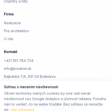
Doplnky a lišty
Firma
Realizácie
Pre architektov
O nás
Kontakt
+421 951 784 704
info@kreatom.sk
Bajkalská 7/A, 831 04 Bratislava
Súhlas s meraním návštevnosti
Okrem technicky nutných cookies by sme radi merali
návštevnosť cez Google Analytics a účinnosť reklamy. Pomáha
© 2026 Kreatom. Všetky práva vyhradené.
nám to vedieť, čo na webe hľadáte. Bez súhlasu sa nenačíta
Ochrana osobných údajov
nič.
Viac informácií