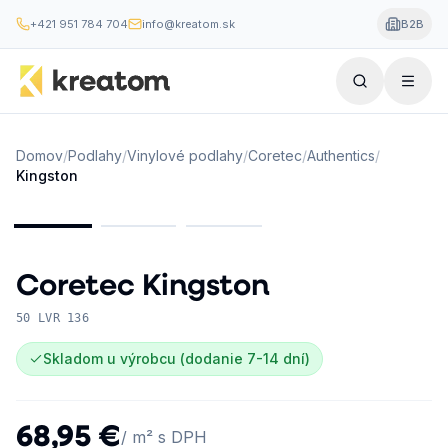
+421 951 784 704
info@kreatom.sk
B2B
Domov
/
Podlahy
/
Vinylové podlahy
/
Coretec
/
Authentics
/
Kingston
Coretec
Kingston
50 LVR 136
Skladom u výrobcu (dodanie 7-14 dní)
68,95 €
/ m² s DPH