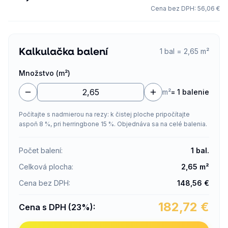
Cena bez DPH
:
56,06 €
Kalkulačka balení
1 bal = 2,65 m²
Množstvo (m²)
m²
=
1 balenie
Počítajte s nadmierou na rezy: k čistej ploche pripočítajte
aspoň 8 %, pri herringbone 15 %. Objednáva sa na celé balenia.
Počet balení
:
1
bal.
Celková plocha
:
2,65
m²
Cena bez DPH
:
148,56
€
182,72
€
Cena s DPH (23%)
: