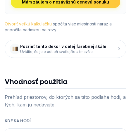
Mám záujem o nezáväznú cenovú ponuku
Otvoriť veľkú kalkulačku
spočíta viac miestností naraz a
pripočíta nadmieru na rezy.
Pozrieť tento dekor v celej farebnej škále
Uvidíte, čo je o odtieň svetlejšie a tmavšie
Vhodnosť použitia
Prehľad priestorov, do ktorých sa táto podlaha hodí, a
tých, kam ju nedávajte.
KDE SA HODÍ