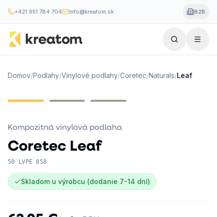
+421 951 784 704
info@kreatom.sk
B2B
Domov
/
Podlahy
/
Vinylové podlahy
/
Coretec
/
Naturals
/
Leaf
Kompozitná vinylová podlaha
Coretec
Leaf
50 LVPE 858
Skladom u výrobcu (dodanie 7-14 dní)