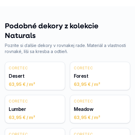
Podobné dekory z kolekcie
Naturals
Pozrite si ďalšie dekory v rovnakej rade. Materiál a vlastnosti
rovnaké, líši sa kresba a odtieň.
CORETEC
CORETEC
Desert
Forest
63,95 €
/ m²
63,95 €
/ m²
CORETEC
CORETEC
Lumber
Meadow
63,95 €
/ m²
63,95 €
/ m²
CORETEC
CORETEC