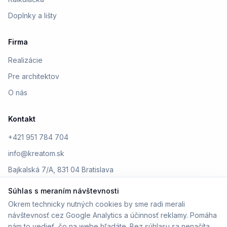
Doplnky a lišty
Firma
Realizácie
Pre architektov
O nás
Kontakt
+421 951 784 704
info@kreatom.sk
Bajkalská 7/A, 831 04 Bratislava
Súhlas s meraním návštevnosti
Okrem technicky nutných cookies by sme radi merali
návštevnosť cez Google Analytics a účinnosť reklamy. Pomáha
© 2026 Kreatom. Všetky práva vyhradené.
nám to vedieť, čo na webe hľadáte. Bez súhlasu sa nenačíta