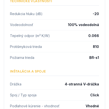
TECHNICKÉ VLASTNOSTI
Redukcia hluku (dB)
-20
Vodeodolnosť
100% vodeodolná
Tepelný odpor (m² K/W)
0.066
Protišmyková trieda
R10
Požiarna trieda
Bfl-s1
INŠTALÁCIA A SPOJE
Drážka
4-stranná V-drážka
Spoj / Typ spoja
Click
Podlahové kúrenie - vhodnosť
Vhodné