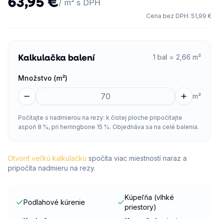
63,95 €
/ m² s DPH
Cena bez DPH
:
51,99 €
Kalkulačka balení
1 bal = 2,66 m²
Množstvo (m²)
m²
Počítajte s nadmierou na rezy: k čistej ploche pripočítajte
aspoň 8 %, pri herringbone 15 %. Objednáva sa na celé balenia.
Otvoriť veľkú kalkulačku
spočíta viac miestností naraz a
pripočíta nadmieru na rezy.
Kúpeľňa (vlhké
Podlahové kúrenie
priestory)