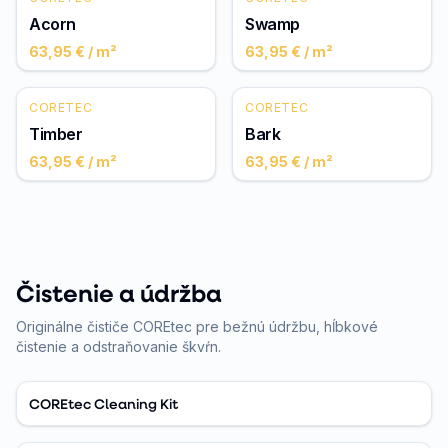
Acorn
Swamp
63,95 €
/ m²
63,95 €
/ m²
CORETEC
CORETEC
Timber
Bark
63,95 €
/ m²
63,95 €
/ m²
Čistenie a údržba
Originálne čističe COREtec pre bežnú údržbu, hĺbkové
čistenie a odstraňovanie škvŕn.
COREtec Cleaning Kit