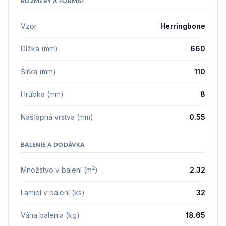
ROZMERY A FORMÁT
Vzor
Herringbone
Dĺžka (mm)
660
Šírka (mm)
110
Hrúbka (mm)
8
Nášľapná vrstva (mm)
0.55
BALENIE A DODÁVKA
Množstvo v balení (m²)
2.32
Lamiel v balení (ks)
32
Váha balenia (kg)
18.65