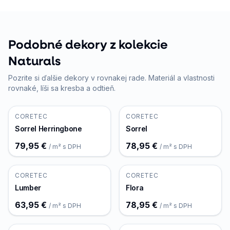
Podobné dekory z kolekcie
Naturals
Pozrite si ďalšie dekory v rovnakej rade. Materiál a vlastnosti
rovnaké, líši sa kresba a odtieň.
CORETEC
CORETEC
Sorrel Herringbone
Sorrel
79,95 €
78,95 €
/ m² s DPH
/ m² s DPH
CORETEC
CORETEC
Lumber
Flora
63,95 €
78,95 €
/ m² s DPH
/ m² s DPH