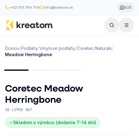
+421 951 784 704
info@kreatom.sk
B2B
Domov
/
Podlahy
/
Vinylové podlahy
/
Coretec
/
Naturals
/
Meadow Herringbone
Coretec
Meadow
Herringbone
50 LVPEH 807
Skladom u výrobcu (dodanie 7-14 dní)