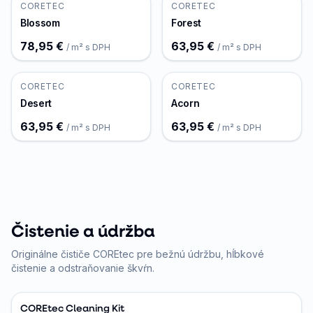
CORETEC
CORETEC
Blossom
Forest
78,95 €
63,95 €
/ m² s DPH
/ m² s DPH
CORETEC
CORETEC
Desert
Acorn
63,95 €
63,95 €
/ m² s DPH
/ m² s DPH
Čistenie a údržba
Originálne čističe COREtec pre bežnú údržbu, hĺbkové
čistenie a odstraňovanie škvŕn.
COREtec Cleaning Kit