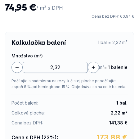
74,95 €
/ m² s DPH
Cena bez DPH
:
60,94 €
Kalkulačka balení
1 bal = 2,32 m²
Množstvo (m²)
m²
=
1 balenie
Počítajte s nadmierou na rezy: k čistej ploche pripočítajte
aspoň 8 %, pri herringbone 15 %. Objednáva sa na celé balenia.
Počet balení
:
1
bal.
Celková plocha
:
2,32
m²
Cena bez DPH
:
141,38
€
173,88
€
Cena s DPH (23%)
: