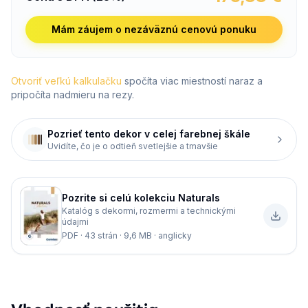
Mám záujem o nezáväznú cenovú ponuku
Otvoriť veľkú kalkulačku
spočíta viac miestností naraz a
pripočíta nadmieru na rezy.
Pozrieť tento dekor v celej farebnej škále
Uvidíte, čo je o odtieň svetlejšie a tmavšie
Pozrite si celú kolekciu
Naturals
Katalóg s dekormi, rozmermi a technickými
údajmi
PDF · 43 strán · 9,6 MB · anglicky