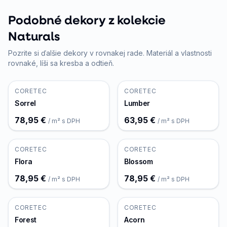
Podobné dekory z kolekcie
Naturals
Pozrite si ďalšie dekory v rovnakej rade. Materiál a vlastnosti
rovnaké, líši sa kresba a odtieň.
CORETEC
CORETEC
Sorrel
Lumber
78,95 €
63,95 €
/ m² s DPH
/ m² s DPH
CORETEC
CORETEC
Flora
Blossom
78,95 €
78,95 €
/ m² s DPH
/ m² s DPH
CORETEC
CORETEC
Forest
Acorn