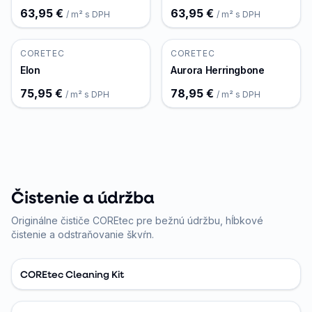
63,95 €
63,95 €
/ m² s DPH
/ m² s DPH
CORETEC
CORETEC
Elon
Aurora Herringbone
75,95 €
78,95 €
/ m² s DPH
/ m² s DPH
Čistenie a údržba
Originálne čističe COREtec pre bežnú údržbu, hĺbkové
čistenie a odstraňovanie škvŕn.
COREtec Cleaning Kit