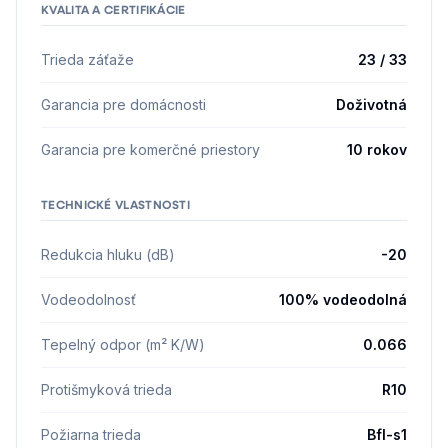
KVALITA A CERTIFIKÁCIE
Trieda záťaže
23 / 33
Garancia pre domácnosti
Doživotná
Garancia pre komerčné priestory
10 rokov
TECHNICKÉ VLASTNOSTI
Redukcia hluku (dB)
-20
Vodeodolnosť
100% vodeodolná
Tepelný odpor (m² K/W)
0.066
Protišmyková trieda
R10
Požiarna trieda
Bfl-s1