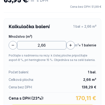
/ m² s DPH
Cena bez DPH
:
51,99 €
Kalkulačka balení
1 bal = 2,66 m²
Množstvo (m²)
m²
=
1 balenie
Počítajte s nadmierou na rezy: k čistej ploche pripočítajte
aspoň 8 %, pri herringbone 15 %. Objednáva sa na celé balenia.
Počet balení
:
1
bal.
Celková plocha
:
2,66
m²
Cena bez DPH
:
138,29
€
170,11
€
Cena s DPH (23%)
: