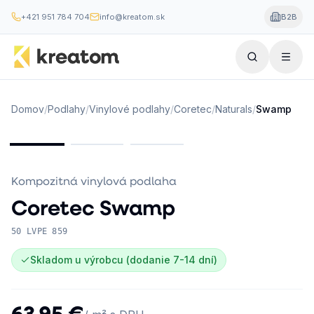
+421 951 784 704
info@kreatom.sk
B2B
Domov
/
Podlahy
/
Vinylové podlahy
/
Coretec
/
Naturals
/
Swamp
Kompozitná vinylová podlaha
Coretec
Swamp
50 LVPE 859
Skladom u výrobcu (dodanie 7-14 dní)
63,95 €