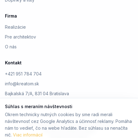
Firma
Realizácie
Pre architektov
O nás
Kontakt
+421 951 784 704
info@kreatom.sk
Bajkalská 7/A, 831 04 Bratislava
Súhlas s meraním návštevnosti
Okrem technicky nutných cookies by sme radi merali
návštevnosť cez Google Analytics a účinnosť reklamy. Pomáha
© 2026 Kreatom. Všetky práva vyhradené.
nám to vedieť, čo na webe hľadáte. Bez súhlasu sa nenačíta
Ochrana osobných údajov
nič.
Viac informácií
Design by Kreatom