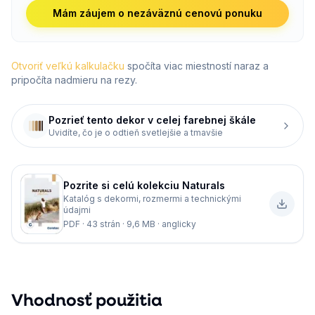
Mám záujem o nezáväznú cenovú ponuku
Otvoriť veľkú kalkulačku
spočíta viac miestností naraz a
pripočíta nadmieru na rezy.
Pozrieť tento dekor v celej farebnej škále
Uvidíte, čo je o odtieň svetlejšie a tmavšie
Pozrite si celú kolekciu
Naturals
Katalóg s dekormi, rozmermi a technickými
údajmi
PDF · 43 strán · 9,6 MB · anglicky
Vhodnosť použitia