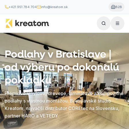
+421 951 784 704
info@kreatom.sk
B2B
Podlahy v Bratislave |
od výberu po dokonalú
pokládku
Prémiové vinylové, drevené, laminátové a kompozitné
podlahy s vlastnou montážou. Bratislavské štúdio
Kreatom, najväčší distribútor COREtec na Slovensku,
partner HARO a VETEDY.