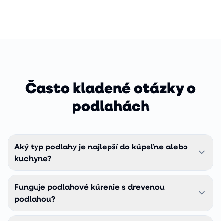
Často kladené otázky o
podlahách
Aký typ podlahy je najlepší do kúpeľne alebo
kuchyne?
Kompozitná vinylová podlaha COREtec. Je 100 %
Funguje podlahové kúrenie s drevenou
vodoodolná, znesie zaplavenie aj dlhodobú vlhkosť, a
zároveň vyzerá ako pravé drevo. Klasické drevo aj
podlahou?
laminát do mokrých priestorov neodporúčame, voda zničí
Áno, ale s obmedzeniami. Tenšie (10–13 mm) drevené
HDF nosič.