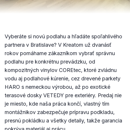
Vyberáte si novú podlahu a hľadáte spoľahlivého
partnera v Bratislave? V Kreatom už dvanásť
rokov pomáhame zákazníkom vybrať správnu
podlahu pre konkrétnu prevádzku, od
kompozitných vinylov COREtec, ktoré zvládnu
vodu aj podlahové kúrenie, cez drevené parkety
HARO s nemeckou výrobou, až po exotické
terasové dosky VETEDY pre exteriéry. Predaj nie
je miesto, kde naša práca končí, vlastný tím
montážnikov zabezpečuje prípravu podkladu,
presnú pokládku a všetky detaily, takže garancia
pokrýva materiál aj prácu.