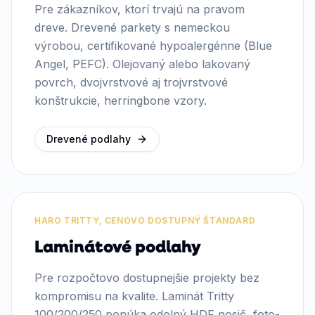
Pre zákazníkov, ktorí trvajú na pravom
dreve. Drevené parkety s nemeckou
výrobou, certifikované hypoalergénne (Blue
Angel, PEFC). Olejovaný alebo lakovaný
povrch, dvojvrstvové aj trojvrstvové
konštrukcie, herringbone vzory.
Drevené podlahy
HARO TRITTY, CENOVO DOSTUPNÝ ŠTANDARD
Laminátové podlahy
Pre rozpočtovo dostupnejšie projekty bez
kompromisu na kvalite. Laminát Tritty
100/200/250 ponúka odolný HDF nosič, foto-