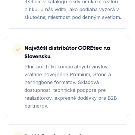
3×3 cm v katalógu nikdy neukáže reálnu
hĺbku, u nás vidíte, ako podlaha vyzerá v
skutočnej miestnosti pod denným svetlom.
Najväčší distribútor COREtec na
Slovensku
Plné portfólio kompozitných vinylov,
vrátane novej série Premium, Stone a
herringbone formátov. Skladová
dostupnosť, technická podpora pre
realizátorov, expresné dodávky pre B2B
partnerov.