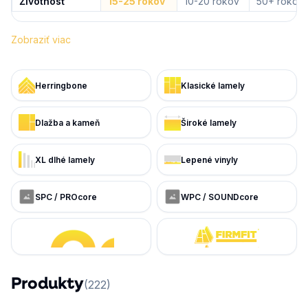
Životnosť
15-25 rokov
10-20 rokov
50+ rokov
Zobraziť viac
Herringbone
Klasické lamely
Dlažba a kameň
Široké lamely
XL dlhé lamely
Lepené vinyly
SPC / PROcore
WPC / SOUNDcore
Produkty
(
222
)