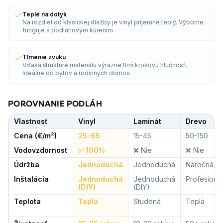
Teplé na dotyk
Na rozdiel od klasickej dlažby je vinyl príjemne teplý. Výborne
funguje s podlahovým kúrením.
Tlmenie zvuku
Vďaka štruktúre materiálu výrazne tlmí krokovú hlučnosť.
Ideálne do bytov a rodinných domov.
POROVNANIE PODLÁH
Vlastnosť
Vinyl
Laminát
Drevo
Cena (€/m²)
25-65
15-45
50-150
Vodovzdornosť
✅ 100%
❌ Nie
❌ Nie
Údržba
Jednoduchá
Jednoduchá
Náročná
Inštalácia
Jednoduchá
Jednoduchá
Profesioná
(DIY)
(DIY)
Teplota
Teplá
Studená
Teplá