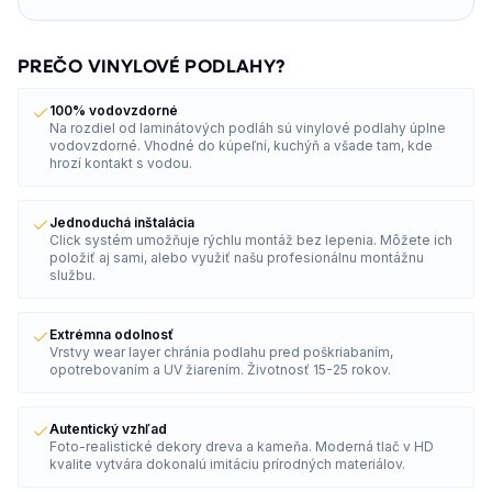
PREČO VINYLOVÉ PODLAHY?
100% vodovzdorné
Na rozdiel od laminátových podláh sú vinylové podlahy úplne
vodovzdorné. Vhodné do kúpeľní, kuchýň a všade tam, kde
hrozí kontakt s vodou.
Jednoduchá inštalácia
Click systém umožňuje rýchlu montáž bez lepenia. Môžete ich
položiť aj sami, alebo využiť našu profesionálnu montážnu
službu.
Extrémna odolnosť
Vrstvy wear layer chránia podlahu pred poškriabaním,
opotrebovaním a UV žiarením. Životnosť 15-25 rokov.
Autentický vzhľad
Foto-realistické dekory dreva a kameňa. Moderná tlač v HD
kvalite vytvára dokonalú imitáciu prírodných materiálov.