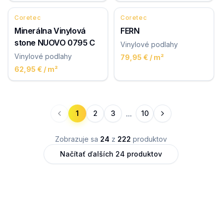
Coretec
Coretec
Minerálna Vinylová
FERN
stone NUOVO 0795 C
Vinylové podlahy
Vinylové podlahy
79,95 €
/ m²
62,95 €
/ m²
...
1
2
3
10
Zobrazuje sa
24
z
222
produktov
Načítať ďalších
24
produktov