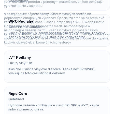
vodovzdorná.
foto-realistickú podobu s prírodným materiálom, pričom ponúkajú
výrazne lepšie vlastnosti.
V našej ponuke nájdete široký výber vinylových podláh od
popredných európskych výrobcov. Špecializujeme sa na prémiové
WPC Podlahy
kategórie ako
SPC (Stone Plastic Composite)
a
WPC (Wood Plastic
Composite)
podlahy, ktoré patria medzi najmodernejšie a
Wood Plastic Composite
najodolnejšie riešenia na trhu. Každá vinylová podlaha v našom
Vinylové podlahy s jadrom obsahujúcim drevné vlákna. Teplejšie
katalógu je starostlivo vybraná s ohľadom na kvalitu, dizajn a dlhodobú
a tichšie na dotyk než SPC, stále plne vodovzdorné.
spokojnosť zákazníkov. Naše vinylové podlahy sú vhodné do kúpeľní,
kuchýň, obývačiek aj komerčných priestorov.
LVT Podlahy
Luxury Vinyl Tile
Klasické luxusné vinylové dlaždice. Tenšie než SPC/WPC,
vynikajúca foto-realističnosť dekorov.
Rigid Core
undefined
Hybridné riešenie kombinujúce vlastnosti SPC a WPC. Pevné
jadro s prímesou dreva.