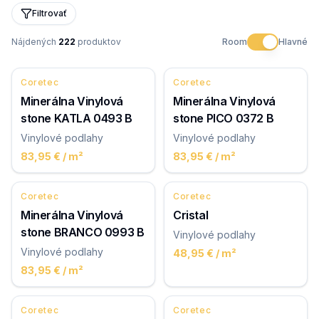
Filtrovať
Nájdených
222
produktov
Room
Hlavné
Coretec
Coretec
Minerálna Vinylová
Minerálna Vinylová
stone KATLA 0493 B
stone PICO 0372 B
Vinylové podlahy
Vinylové podlahy
83,95 €
/ m²
83,95 €
/ m²
Coretec
Coretec
Minerálna Vinylová
Cristal
stone BRANCO 0993 B
Vinylové podlahy
Vinylové podlahy
48,95 €
/ m²
83,95 €
/ m²
Coretec
Coretec