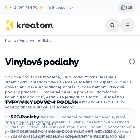
+421 951 784 704
info@kreatom.sk
B2B
Domov
/
Vinylové podlahy
Vinylové podlahy
Vinylové podlahy sú moderné, 100% vodovzdorné riešenie s
autentickým vzhľadom dreva a kameňa. Ideálne do kúpeľní, kuchýň aj
obývačiek vďaka jednoduchej montáži click systémom. Vinylové
podlahy predstavujú moderné riešenie pre každú domácnosť,
kombinujúc odolnosť, estetiku a jednoduchú údržbu. Sú ideálnou
TYPY VINYLOVÝCH PODLÁH
voľbou pre kuchyne, kúpeľne aj obývacie izby vďaka svojej 100%
vodeodolnosti a širokej škále dekorov.
SPC Podlahy
Vinylové podlahy predstavujú moderné podlahové riešenie, ktoré
spája v sebe praktickosť, estetiku a vynikajúce technické vlastnosti.
Stone Plastic Composite
Sú ideálnou voľbou pre všetkých, ktorí hľadajú odolnú, vodozdornosť a
Najmodernejší typ vinylovej podlahy s minerálnym jadrom.
pritom štýlovú podlahu s autentickým vzhľadom dreva alebo kameňa.
Vďaka obsahu kamennej múčky je extrémne stabilná, odolná a
Vďaka pokročilej výrobnej technológii dosahujú vinylové podlahy